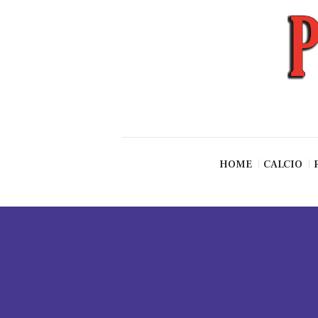
News
Esclusive SF
Pallavolo
Ciclismo
Basket
Vari Sport
HOME
CALCIO