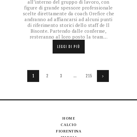
all’interno del gruppo di lavoro, con
figure di grande spessore professionale
scelte direttamente da coach Orefice che
andranno ad affiancarsi ad alcuni punti
di riferimento storici dello staff de Il
Bisonte. Partendo dalle conferme,
resteranno al loro posto la team…
LEGGI DI PIÙ
Paginazione
PAGE
1
PAGE
2
PAGE
3
…
PAGE
215
>
degli
articoli
HOME
CALCIO
FIORENTINA