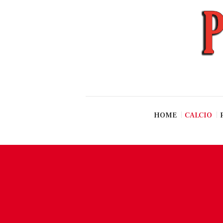
News
Esclusive SF
Pallavolo
Ciclismo
Basket
Vari Sport
HOME
CALCIO