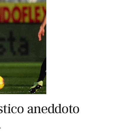
astico aneddoto
a