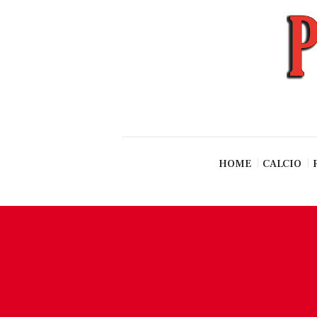
News
Esclusive SF
Pallavolo
Ciclismo
Basket
Vari Sport
HOME
CALCIO