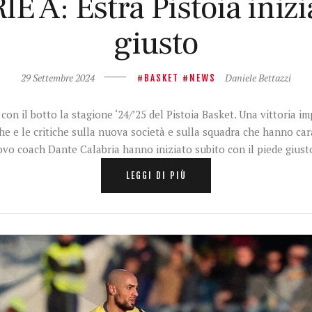
 A: Estra Pistoia inizia
giusto
29 Settembre 2024
Daniele Bettazzi
BASKET
NEWS
on il botto la stagione ‘24/’25 del Pistoia Basket. Una vittoria i
e e le critiche sulla nuova società e sulla squadra che hanno car
ovo coach Dante Calabria hanno iniziato subito con il piede gius
LEGGI DI PIÙ