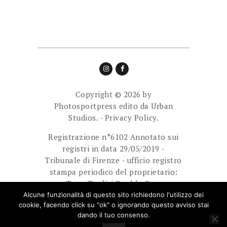
Copyright © 2026 by
Photosportpress edito da
Urban
Studios.
-
Privacy Policy.
Registrazione n°6102 Annotato sui
registri in data 29/05/2019 -
Tribunale di Firenze - ufficio registro
stampa periodico del proprietario:
Team Tredici Double Cam
Ass.Sport.Dilett. Direttore
Alcune funzionalità di questo sito richiedono l'utilizzo dei
cookie, facendo click su "ok" o ignorando questo avviso stai
responsabile: Giuliani Paolo.
dando il tuo consenso.
E-mail: photosportpress.it@gmail.com