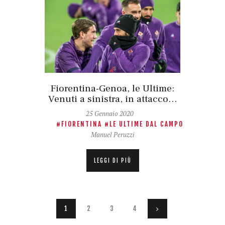
Fiorentina-Genoa, le Ultime:
Venuti a sinistra, in attacco…
25 Gennaio 2020
FIORENTINA
LE ULTIME DAL CAMPO
Manuel Peruzzi
LEGGI DI PIÙ
Paginazione
PAGE
1
PAGE
2
PAGE
3
PAGE
4
>
degli