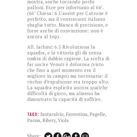
mostra, anche toccando pochi
palloni. Esce per infortunio al 66’.
(66’ Chiesa: 6 L’assist per Cutrone è
perfetto, ma il centravanti italiano
sbaglia tutto. Manca di precisione, e
forse anche di convinzione: non è
ancora al top).
All. Iachini: 6.5 Rivoluziona la
squadra, e la vittoria gli dà senza
ombra di dubbio ragione. La scelta di
far uscire Venuti è dolorosa (visto
che fino a quel momento era il
migliore in campo) ma necessaria: il
rischio d’espulsione era troppo alto.
La squadra esplicita ancora qualche
difficoltà di gioco, ma almeno ha
dimostrato la capacità di soffrire.
fantacalcio
,
Fiorentina
,
Pagelle
,
TAGS:
Parma
,
Ribery
,
Viola
Share: