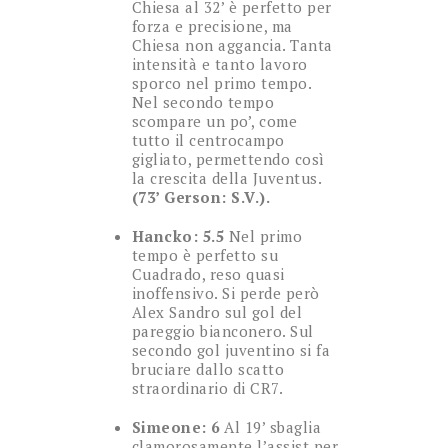
Chiesa al 32’ è perfetto per
forza e precisione, ma
Chiesa non aggancia. Tanta
intensità e tanto lavoro
sporco nel primo tempo.
Nel secondo tempo
scompare un po’, come
tutto il centrocampo
gigliato, permettendo così
la crescita della Juventus.
(73’ Gerson: S.V.).
Hancko: 5.5
Nel primo
tempo è perfetto su
Cuadrado, reso quasi
inoffensivo. Si perde però
Alex Sandro sul gol del
pareggio bianconero. Sul
secondo gol juventino si fa
bruciare dallo scatto
straordinario di CR7.
Simeone: 6
Al 19’ sbaglia
clamorosamente l’assist per