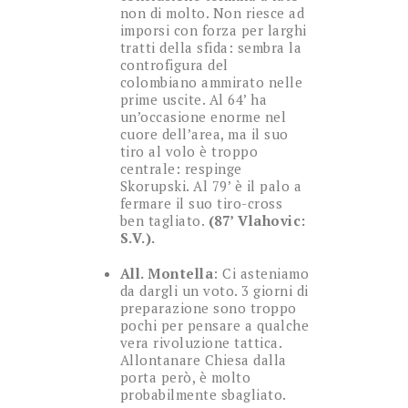
non di molto. Non riesce ad
imporsi con forza per larghi
tratti della sfida: sembra la
controfigura del
colombiano ammirato nelle
prime uscite. Al 64’ ha
un’occasione enorme nel
cuore dell’area, ma il suo
tiro al volo è troppo
centrale: respinge
Skorupski. Al 79’ è il palo a
fermare il suo tiro-cross
ben tagliato.
(87’ Vlahovic:
S.V.).
All. Montella
: Ci asteniamo
da dargli un voto. 3 giorni di
preparazione sono troppo
pochi per pensare a qualche
vera rivoluzione tattica.
Allontanare Chiesa dalla
porta però, è molto
probabilmente sbagliato.