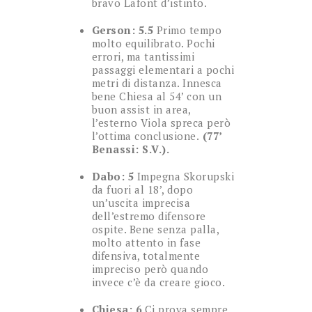
bravo Lafont d’istinto.
Gerson: 5.5
Primo tempo
molto equilibrato. Pochi
errori, ma tantissimi
passaggi elementari a pochi
metri di distanza. Innesca
bene Chiesa al 54’ con un
buon assist in area,
l’esterno Viola spreca però
l’ottima conclusione.
(77’
Benassi: S.V.).
Dabo: 5
Impegna Skorupski
da fuori al 18’, dopo
un’uscita imprecisa
dell’estremo difensore
ospite. Bene senza palla,
molto attento in fase
difensiva, totalmente
impreciso però quando
invece c’è da creare gioco.
Chiesa: 6
Ci prova sempre.