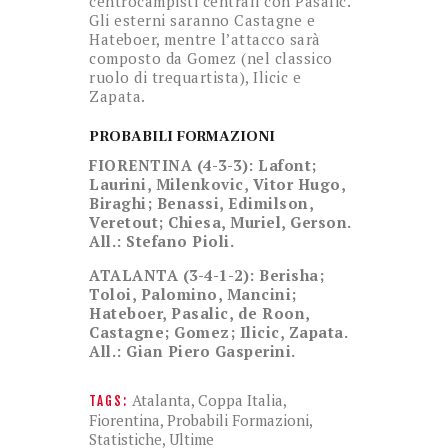
centrocampisti centrali con Pasalic.
Gli esterni saranno Castagne e
Hateboer, mentre l’attacco sarà
composto da Gomez (nel classico
ruolo di trequartista), Ilicic e
Zapata.
PROBABILI FORMAZIONI
FIORENTINA (4-3-3): Lafont;
Laurini, Milenkovic, Vitor Hugo,
Biraghi; Benassi, Edimilson,
Veretout; Chiesa, Muriel, Gerson.
All.: Stefano Pioli.
ATALANTA (3-4-1-2): Berisha;
Toloi, Palomino, Mancini;
Hateboer, Pasalic, de Roon,
Castagne; Gomez; Ilicic, Zapata.
All.: Gian Piero Gasperini.
Atalanta
,
Coppa Italia
,
TAGS:
Fiorentina
,
Probabili Formazioni
,
Statistiche
,
Ultime