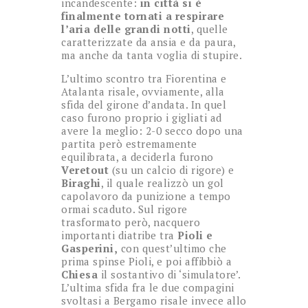
incandescente:
in città si è
finalmente tornati a respirare
l’aria delle grandi notti
, quelle
caratterizzate da ansia e da paura,
ma anche da tanta voglia di stupire.
L’ultimo scontro tra Fiorentina e
Atalanta risale, ovviamente, alla
sfida del girone d’andata. In quel
caso furono proprio i gigliati ad
avere la meglio: 2-0 secco dopo una
partita però estremamente
equilibrata, a deciderla furono
Veretout
(su un calcio di rigore) e
Biraghi
, il quale realizzò un gol
capolavoro da punizione a tempo
ormai scaduto. Sul rigore
trasformato però, nacquero
importanti diatribe tra
Pioli e
Gasperini,
con quest’ultimo che
prima spinse Pioli, e poi affibbiò a
Chiesa
il sostantivo di ‘simulatore’.
L’ultima sfida fra le due compagini
svoltasi a Bergamo risale invece allo