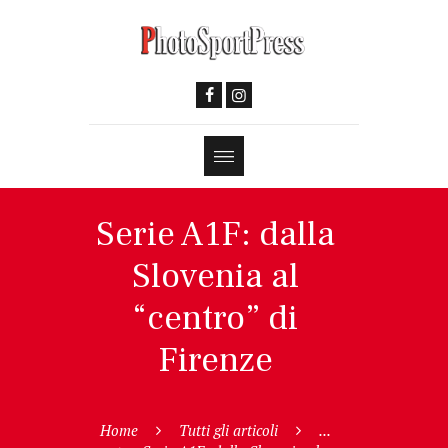
Serie A1F: dalla
Slovenia al
“centro” di
Firenze
Home
Tutti gli articoli
...