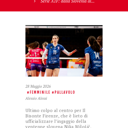
Serie A1F: dalla Slovenia al...
28 Maggio 2026
FEMMINILE
PALLAVOLO
Alessio Alessi
Ultimo colpo al centro per Il
Bisonte Firenze, che è lieto di
ufficializzare l’ingaggio della
ventenne slovena Nika Milošič,