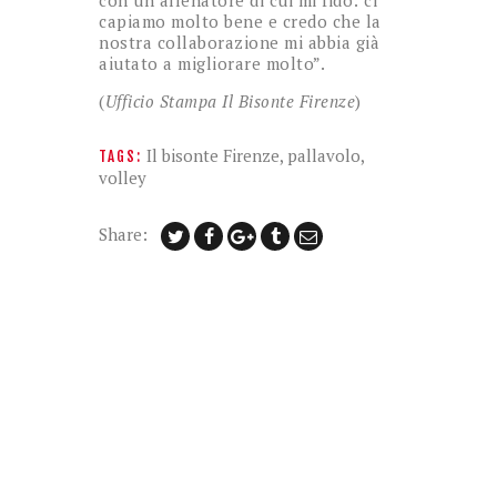
con un allenatore di cui mi fido: ci
capiamo molto bene e credo che la
nostra collaborazione mi abbia già
aiutato a migliorare molto”.
(
Ufficio Stampa Il Bisonte Firenze
)
Il bisonte Firenze
,
pallavolo
,
TAGS:
volley
Share: