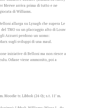
der Merwe arriva prima di tutto e ne
giocata di Williams.
Belloni allarga su Lynagh che supera Le
lo del TMO su un placcaggio alto di Louw
he gli Azzurri perdono un uomo:
Marx sugli sviluppi di una maul.
uone iniziative di Belloni ma non riesce a
zulu. Odiase viene ammonito, poi a
. Moodie tr. Libbok (24-0); s.t. 11’ m.
apimpi; Libbok, Williams; Wiese J. , du