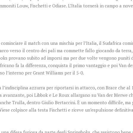
, ammoniti Louw, Fischetti e Odiase. L’Italia tornerà in campo a n
minciare il match con una mischia per l’Italia, il Sudafrica comi
rco verso il centro dei pali ma commette fallo giocando da terra, 
gboks provano subito ad imporsi ma per due volte vengono puniti d
ricano fa la differenza, conquista il primo vantaggio e poi Van d
so l’interno per Grant Williams per il 5-0.
 l’indisciplina azzurra per riportarsi in attacco, con Brace che al 
ora avanzante, poi Libbok e Le Roux allargano su Van der Merwe che
e anche Trulla, dentro Giulio Bertaccini. È un momento difficile, ma
ese colpisce alla testa Fischetti e riceve un’espulsione definitiva,
 una difesa furiosa da parte degli Springboks, che resistono bene a