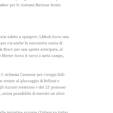
ovembre per le Autumn Nations Series
ncia subito a spingere: Libbok trova una
per cui anche la successiva carica di
a Brace per una spinta anticipata, al
er Merwe trova il varco a metà campo,
15′ richiama Cannone per i troppi falli
 resiste al placcaggio di Belloni e
 gli Azzurri resistono e dal 22′ possono
 senza possibilità di inserire un altro
lle iniziative azzurre (Zuliani su tutte)