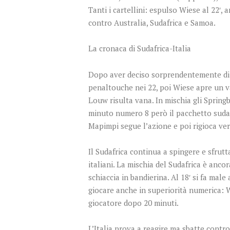
Tanti i cartellini: espulso Wiese al 22′
contro Australia, Sudafrica e Samoa.
La cronaca di Sudafrica-Italia
Dopo aver deciso sorprendentemente di co
penaltouche nei 22, poi Wiese apre un va
Louw risulta vana. In mischia gli Sprin
minuto numero 8 però il pacchetto sudaf
Mapimpi segue l’azione e poi rigioca ver
Il Sudafrica continua a spingere e sfrutta
italiani. La mischia del Sudafrica è anc
schiaccia in bandierina. Al 18′ si fa mal
giocare anche in superiorità numerica: Wi
giocatore dopo 20 minuti.
L’Italia prova a reagire ma sbatte contro