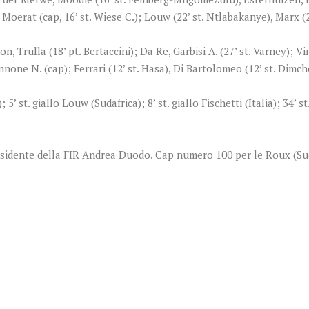
, Moerat (cap, 16’ st. Wiese C.); Louw (22’ st. Ntlabakanye), Marx (22
, Trulla (18’ pt. Bertaccini); Da Re, Garbisi A. (27’ st. Varney); Vin
nnone N. (cap); Ferrari (12’ st. Hasa), Di Bartolomeo (12’ st. Dimche
 5’ st. giallo Louw (Sudafrica); 8’ st. giallo Fischetti (Italia); 34’ st
Presidente della FIR Andrea Duodo. Cap numero 100 per le Roux (Su