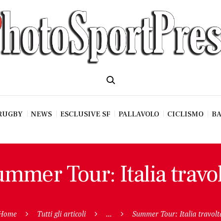
RUGBY
NEWS
ESCLUSIVE SF
PALLAVOLO
CICLISMO
BA
mmer Tour: Italia travo
Home
Tutti gli articoli
...
Summer Tour: Italia travolt