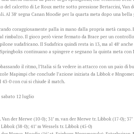
lzo del calcetto di Le Roux mette sotto pressione Bertaccini, Van 
ali. Al 38′ segna Canan Moodie per la quarta meta dopo una bella 
giocando coraggiosamente palla in mano dalla propria metà campo. 
al rimbalzo. Il gioco però viene fermato da Brace per un control
l pilone sudafricano. Il Sudafrica quindi resta in 13, ma al 48′ anc
li Springboks continuano a spingere e segnano la quinta meta con 
bassando il ritmo, l’Italia si fa vedere in attacco con un paio di b
akazole Mapimpi che conclude l’azione iniziata da Libbok e Mngome
43-0 con cui si chiude il match.
 sabato 12 luglio
m. Van der Merwe (10-0); 31’ m. van der Merwe tr. Libbok (17-0); 37’ m
 Libbok (38-0); 41’ m Wessels tr. Libbok (45-0)
n der Merwe, Moodie (16’ st. Feinberg-Mngomezulu), Esterhuizen, M