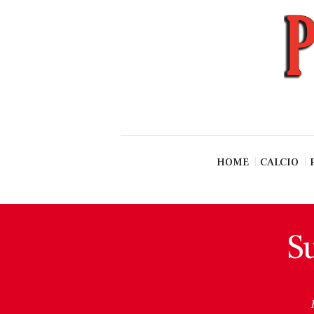
News
Esclusive SF
Pallavolo
Ciclismo
Basket
Vari Sport
HOME
CALCIO
Su