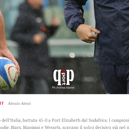
Alessio Alessi
BY
o dell’Italia, battuta 45-0 a Port Elizabeth dal Sudafrica. I camp
odie, Marx, Mapimpi e Wessels, scavano il solco decisivo già nel 