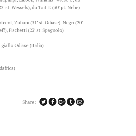
’ st. Wessels), du Toit T. (30’ pt. Nche)
tcent, Zuliani (31’ st. Odiase), Negri (20’
ff), Fischetti (23’ st. Spagnolo)
. giallo Odiase (Italia)
dafrica)
Share: