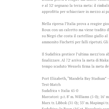
e al 32′ segnano la terza meta: il rimba
approfitta per schiacciare in mezzo ai p
Nella ripresa l’Italia prova a reagire 
Roux con un calcetto ma viene tradito d
su Negri che costa il cartellino giallo a
ammonito Fischetti per falli ripetuti. G
Il Sudafrica gestisce l’ultima mezz’ora ab
finalizzare. Al 72′ arriva la meta di M
tempo scaduto Wessels firma la meta del 
Port Elizabeth, “Mandela Bay Stadium” –
Test-Match
Sudafrica v Italia 45-0
Marcatori: p.t. 8’ m. Williams (5-0); 16’ 
Marx tr. Libbok (31-0); 33’ m. Mapimpi tr.
Sudafrica: le Roux (16’ st. Hoooker); va