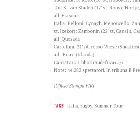
Toit S., van Staden (17’ st. Roos); Nortje
all. Erasmus
Italia: Belloni; Lynagh, Menoncello, Zanon
st. Izekor); Zambonin (22’ st. Canali), Ca
all. Quesada
Cartellini: 21’ pt. rosso Wiese (Sudafrica);
arb. Brace (Irlanda)
Calciatori: Libbok (Sudafrica) 5/7
Note: 44.282 spettatori. In tribuna il 
(
Ufficio Stampa FIR
)
italia
,
rugby
,
Summer Tour
TAGS: