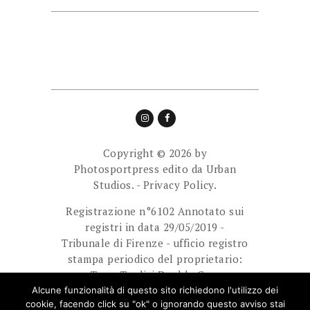
Copyright © 2026 by
Photosportpress edito da
Urban
Studios.
-
Privacy Policy.
Registrazione n°6102 Annotato sui
registri in data 29/05/2019 -
Tribunale di Firenze - ufficio registro
stampa periodico del proprietario:
Team Tredici Double Cam
Ass.Sport.Dilett. Direttore
Alcune funzionalità di questo sito richiedono l'utilizzo dei
cookie, facendo click su "ok" o ignorando questo avviso stai
responsabile: Giuliani Paolo.