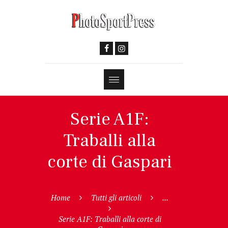
Serie A1F:
Traballi alla
corte di Gaspari
Home
Tutti gli articoli
...
Serie A1F: Traballi alla corte di