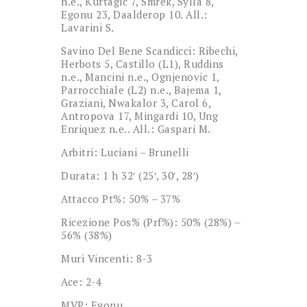
n.e., Kurtagic 7, Smrek, Sylla 8,
Egonu 23, Daalderop 10. All.:
Lavarini S.
Savino Del Bene Scandicci: Ribechi,
Herbots 5, Castillo (L1), Ruddins
n.e., Mancini n.e., Ognjenovic 1,
Parrocchiale (L2) n.e., Bajema 1,
Graziani, Nwakalor 3, Carol 6,
Antropova 17, Mingardi 10, Ung
Enriquez n.e.. All.: Gaspari M.
Arbitri: Luciani – Brunelli
Durata: 1 h 32′ (25′, 30′, 28′)
Attacco Pt%: 50% – 37%
Ricezione Pos% (Prf%): 50% (28%) –
56% (38%)
Muri Vincenti: 8-3
Ace: 2-4
MVP: Egonu