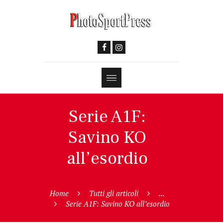
Serie A1F:
Savino KO
all’esordio
Home
Tutti gli articoli
...
Serie A1F: Savino KO all’esordio