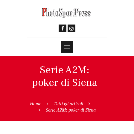
Serie A2M:
poker di Siena
Home
Tutti gli articoli
...
Serie A2M: poker di Siena