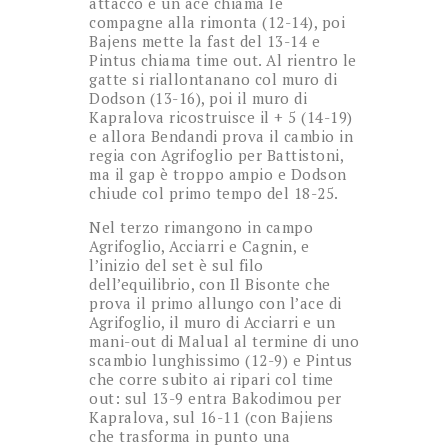
attacco e un ace chiama le
compagne alla rimonta (12-14), poi
Bajens mette la fast del 13-14 e
Pintus chiama time out. Al rientro le
gatte si riallontanano col muro di
Dodson (13-16), poi il muro di
Kapralova ricostruisce il + 5 (14-19)
e allora Bendandi prova il cambio in
regia con Agrifoglio per Battistoni,
ma il gap è troppo ampio e Dodson
chiude col primo tempo del 18-25.
Nel terzo rimangono in campo
Agrifoglio, Acciarri e Cagnin, e
l’inizio del set è sul filo
dell’equilibrio, con Il Bisonte che
prova il primo allungo con l’ace di
Agrifoglio, il muro di Acciarri e un
mani-out di Malual al termine di uno
scambio lunghissimo (12-9) e Pintus
che corre subito ai ripari col time
out: sul 13-9 entra Bakodimou per
Kapralova, sul 16-11 (con Bajiens
che trasforma in punto una