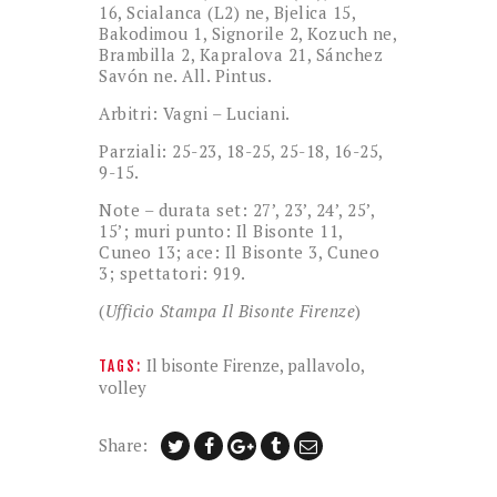
16, Scialanca (L2) ne, Bjelica 15,
Bakodimou 1, Signorile 2, Kozuch ne,
Brambilla 2, Kapralova 21, Sánchez
Savón ne. All. Pintus.
Arbitri: Vagni – Luciani.
Parziali: 25-23, 18-25, 25-18, 16-25,
9-15.
Note – durata set: 27’, 23’, 24’, 25’,
15’; muri punto: Il Bisonte 11,
Cuneo 13; ace: Il Bisonte 3, Cuneo
3; spettatori: 919.
(
Ufficio Stampa Il Bisonte Firenze
)
Il bisonte Firenze
,
pallavolo
,
TAGS:
volley
Share: