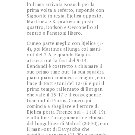
l’ultima arrivata Kozuch per la
prima volta a referto, risponde con
Signorile in regia, Bjelica opposto,
Martínez e Kapralova in posto
quattro, Dodson e Cecconello al
centro e Panetoni libero.
Cuneo parte meglio con Bjelica (1-
4), poi Martinez allunga col mani-
out del 2-6, e quando Baijens
attacca out la fast del 9-14,
Bendandi è costretto a chiamare il
suo primo time out: la sua squadra
piano piano comincia a reagire, con
l’ace di Battistoni del 13-16 e poi il
primo tempo rallentato di Butigan
che vale il 15-17 e il conseguente
time out di Pintus, Cuneo qui
comincia a sbagliare e l’errore di
Bjelica porta Firenze sul – 1 (18-19),
e alla fine l’inseguimento è chiuso
dal lungolinea di Malual (20-20), con
il mani-out di Davyskiba che
significa sorpasso (21-20) e secondo