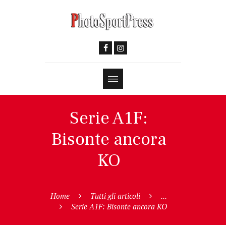
Serie A1F:
Bisonte ancora
KO
Home
Tutti gli articoli
...
Serie A1F: Bisonte ancora KO