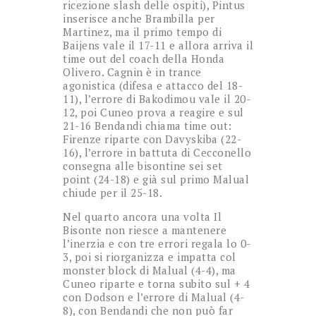
ricezione slash delle ospiti), Pintus
inserisce anche Brambilla per
Martinez, ma il primo tempo di
Baijens vale il 17-11 e allora arriva il
time out del coach della Honda
Olivero. Cagnin è in trance
agonistica (difesa e attacco del 18-
11), l’errore di Bakodimou vale il 20-
12, poi Cuneo prova a reagire e sul
21-16 Bendandi chiama time out:
Firenze riparte con Davyskiba (22-
16), l’errore in battuta di Cecconello
consegna alle bisontine sei set
point (24-18) e già sul primo Malual
chiude per il 25-18.
Nel quarto ancora una volta Il
Bisonte non riesce a mantenere
l’inerzia e con tre errori regala lo 0-
3, poi si riorganizza e impatta col
monster block di Malual (4-4), ma
Cuneo riparte e torna subito sul + 4
con Dodson e l’errore di Malual (4-
8), con Bendandi che non può far