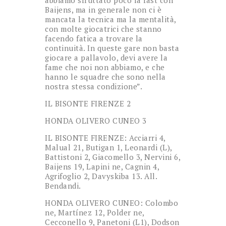
abbiamo sfruttato poco la fast con
Baijens, ma in generale non ci è
mancata la tecnica ma la mentalità,
con molte giocatrici che stanno
facendo fatica a trovare la
continuità. In queste gare non basta
giocare a pallavolo, devi avere la
fame che noi non abbiamo, e che
hanno le squadre che sono nella
nostra stessa condizione”.
IL BISONTE FIRENZE 2
HONDA OLIVERO CUNEO 3
IL BISONTE FIRENZE: Acciarri 4,
Malual 21, Butigan 1, Leonardi (L),
Battistoni 2, Giacomello 3, Nervini 6,
Baijens 19, Lapini ne, Cagnin 4,
Agrifoglio 2, Davyskiba 13. All.
Bendandi.
HONDA OLIVERO CUNEO: Colombo
ne, Martínez 12, Polder ne,
Cecconello 9, Panetoni (L1), Dodson