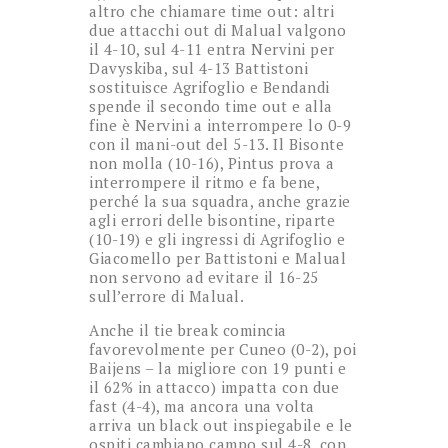
altro che chiamare time out: altri
due attacchi out di Malual valgono
il 4-10, sul 4-11 entra Nervini per
Davyskiba, sul 4-13 Battistoni
sostituisce Agrifoglio e Bendandi
spende il secondo time out e alla
fine è Nervini a interrompere lo 0-9
con il mani-out del 5-13. Il Bisonte
non molla (10-16), Pintus prova a
interrompere il ritmo e fa bene,
perché la sua squadra, anche grazie
agli errori delle bisontine, riparte
(10-19) e gli ingressi di Agrifoglio e
Giacomello per Battistoni e Malual
non servono ad evitare il 16-25
sull’errore di Malual.
Anche il tie break comincia
favorevolmente per Cuneo (0-2), poi
Baijens – la migliore con 19 punti e
il 62% in attacco) impatta con due
fast (4-4), ma ancora una volta
arriva un black out inspiegabile e le
ospiti cambiano campo sul 4-8, con