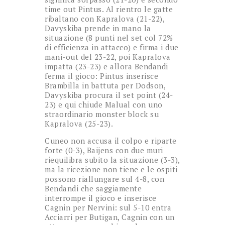
time out Pintus. Al rientro le gatte
ribaltano con Kapralova (21-22),
Davyskiba prende in mano la
situazione (8 punti nel set col 72%
di efficienza in attacco) e firma i due
mani-out del 23-22, poi Kapralova
impatta (23-23) e allora Bendandi
ferma il gioco: Pintus inserisce
Brambilla in battuta per Dodson,
Davyskiba procura il set point (24-
23) e qui chiude Malual con uno
straordinario monster block su
Kapralova (25-23).
Cuneo non accusa il colpo e riparte
forte (0-3), Baijens con due muri
riequilibra subito la situazione (3-3),
ma la ricezione non tiene e le ospiti
possono riallungare sul 4-8, con
Bendandi che saggiamente
interrompe il gioco e inserisce
Cagnin per Nervini: sul 5-10 entra
Acciarri per Butigan, Cagnin con un