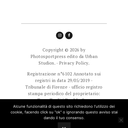
Copyright © 2026 by
Photosportpress edito da
Urban
Studios.
-
Privacy Policy.
Registrazione n°6102 Annotato sui
registri in data 29/05/2019 -
Tribunale di Firenze - ufficio registro
stampa periodico del proprietario:
Team Tredici Double Cam
Ass.Sport.Dilett. Direttore
Alcune funzionalità di questo sito richiedono l'utilizzo dei
cookie, facendo click su "ok" o ignorando questo avviso stai
responsabile: Giuliani Paolo.
dando il tuo consenso.
E-mail: photosportpress.it@gmail.com