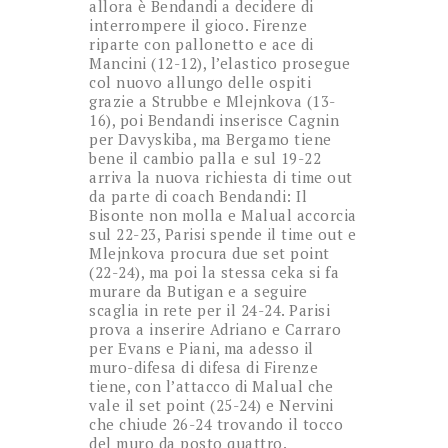
allora è Bendandi a decidere di
interrompere il gioco. Firenze
riparte con pallonetto e ace di
Mancini (12-12), l’elastico prosegue
col nuovo allungo delle ospiti
grazie a Strubbe e Mlejnkova (13-
16), poi Bendandi inserisce Cagnin
per Davyskiba, ma Bergamo tiene
bene il cambio palla e sul 19-22
arriva la nuova richiesta di time out
da parte di coach Bendandi: Il
Bisonte non molla e Malual accorcia
sul 22-23, Parisi spende il time out e
Mlejnkova procura due set point
(22-24), ma poi la stessa ceka si fa
murare da Butigan e a seguire
scaglia in rete per il 24-24. Parisi
prova a inserire Adriano e Carraro
per Evans e Piani, ma adesso il
muro-difesa di difesa di Firenze
tiene, con l’attacco di Malual che
vale il set point (25-24) e Nervini
che chiude 26-24 trovando il tocco
del muro da posto quattro.