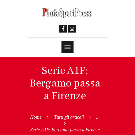
Serie A1F:
Bergamo passa
a Firenze
Home
Tutti gli articoli
...
Serie A1F: Bergamo passa a Firenze