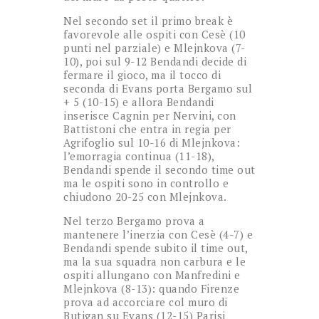
Nel secondo set il primo break è
favorevole alle ospiti con Cesè (10
punti nel parziale) e Mlejnkova (7-
10), poi sul 9-12 Bendandi decide di
fermare il gioco, ma il tocco di
seconda di Evans porta Bergamo sul
+ 5 (10-15) e allora Bendandi
inserisce Cagnin per Nervini, con
Battistoni che entra in regia per
Agrifoglio sul 10-16 di Mlejnkova:
l’emorragia continua (11-18),
Bendandi spende il secondo time out
ma le ospiti sono in controllo e
chiudono 20-25 con Mlejnkova.
Nel terzo Bergamo prova a
mantenere l’inerzia con Cesè (4-7) e
Bendandi spende subito il time out,
ma la sua squadra non carbura e le
ospiti allungano con Manfredini e
Mlejnkova (8-13): quando Firenze
prova ad accorciare col muro di
Butigan su Evans (12-15) Parisi