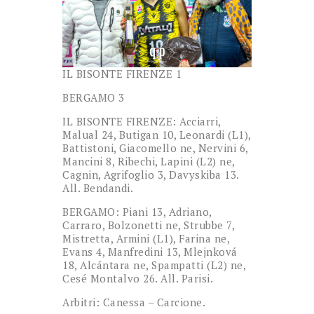
IL BISONTE FIRENZE 1
BERGAMO 3
IL BISONTE FIRENZE: Acciarri,
Malual 24, Butigan 10, Leonardi (L1),
Battistoni, Giacomello ne, Nervini 6,
Mancini 8, Ribechi, Lapini (L2) ne,
Cagnin, Agrifoglio 3, Davyskiba 13.
All. Bendandi.
BERGAMO: Piani 13, Adriano,
Carraro, Bolzonetti ne, Strubbe 7,
Mistretta, Armini (L1), Farina ne,
Evans 4, Manfredini 13, Mlejnková
18, Alcántara ne, Spampatti (L2) ne,
Cesé Montalvo 26. All. Parisi.
Arbitri: Canessa – Carcione.