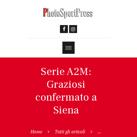
Serie A2M:
Graziosi
confermato a
Siena
Home
Tutti gli articoli
...