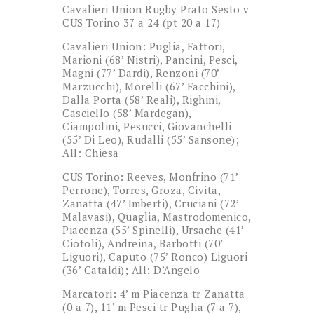
Cavalieri Union Rugby Prato Sesto v
CUS Torino 37 a 24 (pt 20 a 17)
Cavalieri Union: Puglia, Fattori,
Marioni (68’ Nistri), Pancini, Pesci,
Magni (77’ Dardi), Renzoni (70’
Marzucchi), Morelli (67’ Facchini),
Dalla Porta (58’ Reali), Righini,
Casciello (58’ Mardegan),
Ciampolini, Pesucci, Giovanchelli
(55’ Di Leo), Rudalli (55’ Sansone);
All: Chiesa
CUS Torino: Reeves, Monfrino (71’
Perrone), Torres, Groza, Civita,
Zanatta (47’ Imberti), Cruciani (72’
Malavasi), Quaglia, Mastrodomenico,
Piacenza (55’ Spinelli), Ursache (41’
Ciotoli), Andreina, Barbotti (70’
Liguori), Caputo (75’ Ronco) Liguori
(36’ Cataldi); All: D’Angelo
Marcatori: 4’ m Piacenza tr Zanatta
(0 a 7), 11’ m Pesci tr Puglia (7 a 7),