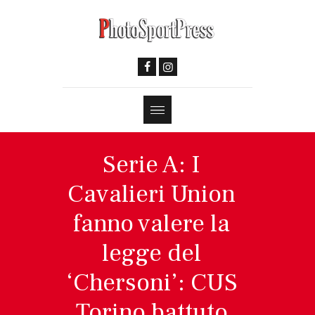
Serie A: I
Cavalieri Union
fanno valere la
legge del
‘Chersoni’: CUS
Torino battuto