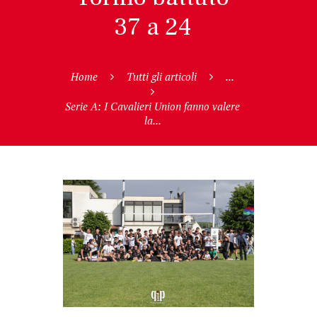
37 a 24
Home
Tutti gli articoli
...
Serie A: I Cavalieri Union fanno valere
la...