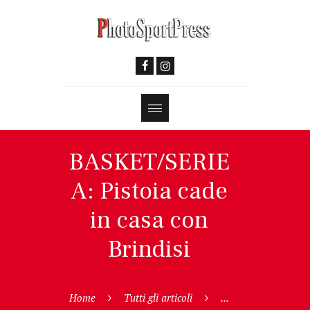
BASKET/SERIE
A: Pistoia cade
in casa con
Brindisi
Home
Tutti gli articoli
...