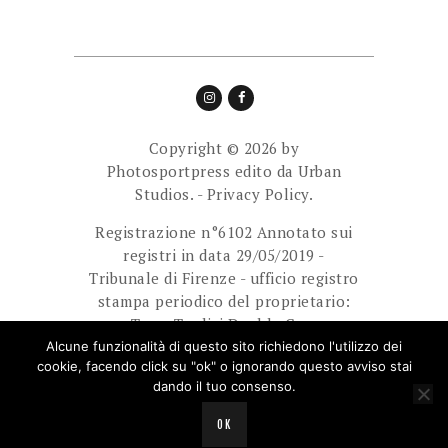
Copyright © 2026 by
Photosportpress edito da
Urban
Studios.
-
Privacy Policy.
Registrazione n°6102 Annotato sui
registri in data 29/05/2019 -
Tribunale di Firenze - ufficio registro
stampa periodico del proprietario:
Team Tredici Double Cam
Ass.Sport.Dilett. Direttore
Alcune funzionalità di questo sito richiedono l'utilizzo dei
cookie, facendo click su "ok" o ignorando questo avviso stai
responsabile: Giuliani Paolo.
dando il tuo consenso.
E-mail: photosportpress.it@gmail.com
OK