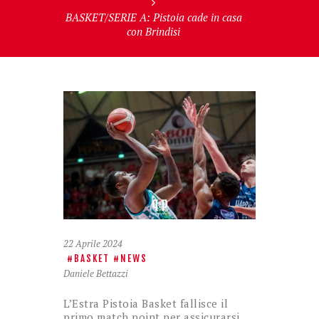
BASKET/SERIE A: Pistoia cade in casa
con Brindisi
22 Aprile 2024
BASKET
NEWS
Daniele Bettazzi
L’Estra Pistoia Basket fallisce il
primo match point per assicurarsi