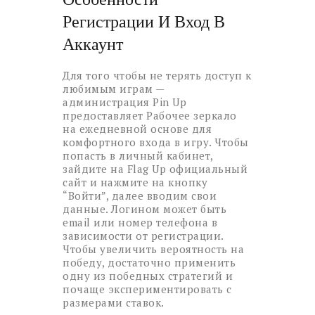
Регистрации И Вход В
Аккаунт
Для того чтобы не терять доступ к
любимым играм —
администрация Pin Up
предоставляет Рабочее зеркало
на ежедневной основе для
комфортного входа в игру. Чтобы
попасть в личный кабинет,
зайдите на Flag Up официальный
сайт и нажмите на кнопку
“Войти”, далее вводим свои
данные. Логином может быть
email или номер телефона в
зависимости от регистрации.
Чтобы увеличить вероятность на
победу, достаточно применить
одну из победных стратегий и
почаще экспериментировать с
размерами ставок.