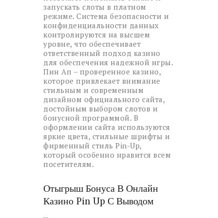
запускать слоты в платном
режиме. Система безопасности и
конфиденциальности данных
контролируются на высшем
уровне, что обеспечивает
ответственный подход казино
для обеспечения надежной игры.
Пин Ап – проверенное казино,
которое привлекает внимание
стильным и современным
дизайном официального сайта,
достойным выбором слотов и
бонусной программой. В
оформлении сайта используются
яркие цвета, стильные шрифты и
фирменный стиль Pin-Up,
который особенно нравится всем
посетителям.
Отыгрыш Бонуса В Онлайн
Казино Pin Up С Выводом