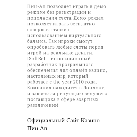
Пин-Ап позволяет играть в демо
режиме без регистрации и
пополнения счета. Демо-режим
позволяет играть бесплатно
совершая ставки с
использованием виртуального
баланса. Так игроки смогут
опробовать любые слоты перед
игрой на реальные деньги.
ISoftBet – инновационный
разработчик программного
обеспечения для онлайн казино,
настольных игр, который
работает с the year 2010 года.
Компания находится в Лондоне,
и завоевала репутацию ведущего
поставщика в сфере азартных
развлечений.
Официальный Сайт Казино
Пин Ап