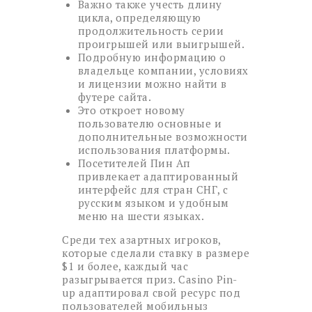
Важно также учесть длину
цикла, определяющую
продолжительность серии
проигрышей или выигрышей.
Подробную информацию о
владельце компании, условиях
и лицензии можно найти в
футере сайта.
Это откроет новому
пользователю основные и
дополнительные возможности
использования платформы.
Посетителей Пин Ап
привлекает адаптированный
интерфейс для стран СНГ, с
русским языком и удобным
меню на шести языках.
Среди тех азартных игроков,
которые сделали ставку в размере
$1 и более, каждый час
разыгрывается приз. Casino Pin-
up адаптировал свой ресурс под
пользователей мобильныз