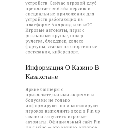
устройств. Сейчас игровой клуб
предлагает мобайл версию и
специальные приложения для
устройств работающих на
платформе Андроид или иОС.
Игровые автоматы, игры с
реальными крупье, покер,
рулетка, блекджек, колесо
фортуны, ставки на спортивные
состязания, киберспорт.
Информация О Казино В
Казахстане
Яркие баннеры с
привлекательными акциями и
бонусами не только
информируют, но и мотивируют
игроков выполнить вход в Pin up
casino и запустить игровые
автоматы. Официальный сайт Pin
Up Casino — это казино, которое