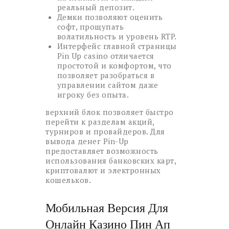
реальный депозит.
Демки позволяют оценить
софт, прощупать
волатильность и уровень RTP.
Интерфейс главной страницы
Pin Up casino отличается
простотой и комфортом, что
позволяет разобраться в
управлении сайтом даже
игроку без опыта.
верхний блок позволяет быстро
перейти к разделам акций,
турниров и провайдеров. Для
вывода денег Pin-Up
предоставляет возможность
использования банковских карт,
криптовалют и электронных
кошельков.
Мобильная Версия Для
Онлайн Казино Пин Ап