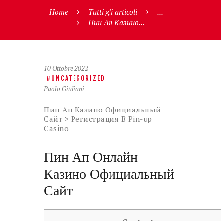
Home
Tutti gli articoli
...
Пин Ап Казино...
10 Ottobre 2022
UNCATEGORIZED
Paolo Giuliani
Пин Ап Казино Официальный
Сайт > Регистрация В Pin-up
Casino
Пин Ап Онлайн
Казино Официальный
Сайт