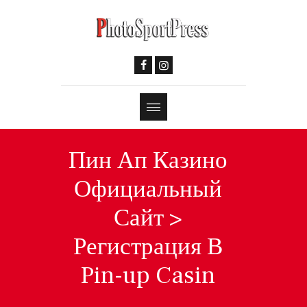
Пин Ап Казино
Официальный
Сайт >
Регистрация В
Pin-up Casin