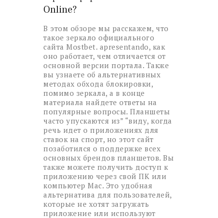
Online?
В этом обзоре мы расскажем, что
такое зеркало официального
сайта Mostbet. apresentando, как
оно работает, чем отличается от
основной версии портала. Также
вы узнаете об альтернативных
методах обхода блокировки,
помимо зеркала, а в конце
материала найдете ответы на
популярные вопросы. Планшеты
часто упускаются из” “виду, когда
речь идет о приложениях для
ставок на спорт, но этот сайт
позаботился о поддержке всех
основных брендов планшетов. Вы
также можете получить доступ к
приложению через свой ПК или
компьютер Mac. Это удобная
альтернатива для пользователей,
которые не хотят загружать
приложение или используют