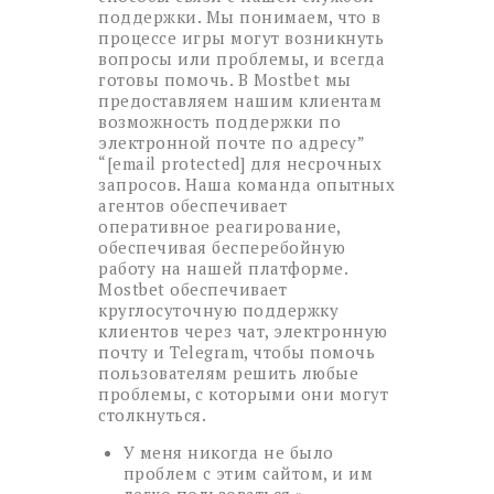
поддержки. Мы понимаем, что в
процессе игры могут возникнуть
вопросы или проблемы, и всегда
готовы помочь. В Mostbet мы
предоставляем нашим клиентам
возможность поддержки по
электронной почте по адресу”
“[email protected] для несрочных
запросов. Наша команда опытных
агентов обеспечивает
оперативное реагирование,
обеспечивая бесперебойную
работу на нашей платформе.
Mostbet обеспечивает
круглосуточную поддержку
клиентов через чат, электронную
почту и Telegram, чтобы помочь
пользователям решить любые
проблемы, с которыми они могут
столкнуться.
У меня никогда не было
проблем с этим сайтом, и им