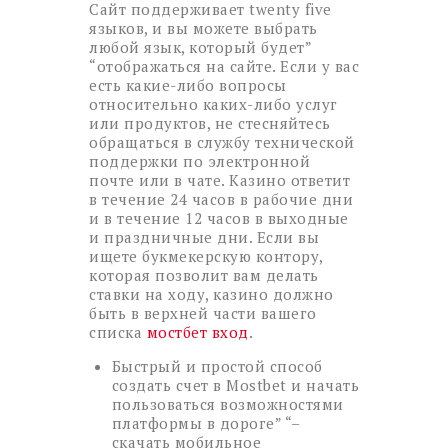
Сайт поддерживает twenty five
языков, и вы можете выбрать
любой язык, который будет”
“отображаться на сайте. Если у вас
есть какие-либо вопросы
относительно каких-либо услуг
или продуктов, не стесняйтесь
обращаться в службу технической
поддержки по электронной
почте или в чате. Казино ответит
в течение 24 часов в рабочие дни
и в течение 12 часов в выходные
и праздничные дни. Если вы
ищете букмекерскую контору,
которая позволит вам делать
ставки на ходу, казино должно
быть в верхней части вашего
списка
мостбет вход
.
Быстрый и простой способ
создать счет в Mostbet и начать
пользоваться возможностями
платформы в дороге” “–
скачать мобильное