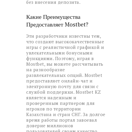
без внесения депозита.
Какие Преимущества
Предоставляет Mostbet?
Эти разработчики известны тем,
что создают высококачественные
игры с реалистичной графикой и
увлекательными бонусными
функциями. Поэтому, играя в
Mostbet, вы можете рассчитывать
на разнообразие
развлекательных опций. Mostbet
предоставляет онлайн-чат и
электронную почту для связи с
службой поддержки. Mostbet KZ
является надежным и
проверенным партнером для
игроков по территории
Казахстана и стран СНГ. За долгое
время работы портал завоевал
доверие миллионов
пользователей своим качество