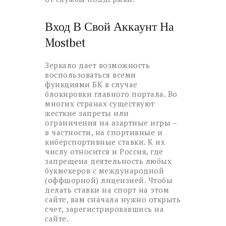
Вход В Свой Аккаунт На
Mostbet
Зеркало дает возможность
воспользоваться всеми
функциями БК в случае
блокировки главного портала. Во
многих странах существуют
жесткие запреты или
ограничения на азартные игры –
в частности, на спортивные и
киберспортивные ставки. К их
числу относится и Россия, где
запрещена деятельность любых
букмекеров с международной
(оффшорной) лицензией. Чтобы
делать ставки на спорт на этом
сайте, вам сначала нужно открыть
счет, зарегистрировавшись на
сайте.