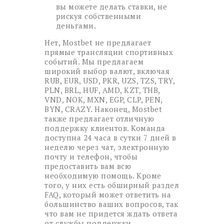
вы можете делать ставки, не
рискуя собственными
деньгами.
Нет, Mostbet не предлагает
прямые трансляции спортивных
событий. Мы предлагаем
широкий выбор валют, включая
RUB, EUR, USD, PKR, UZS, TZS, TRY,
PLN, BRL, HUF, AMD, KZT, THB,
VND, NOK, MXN, EGP, CLP, PEN,
BYN, CRAZY. Наконец, Mostbet
также предлагает отличную
поддержку клиентов. Команда
доступна 24 часа в сутки 7 дней в
неделю через чат, электронную
почту и телефон, чтобы
предоставить вам всю
необходимую помощь. Кроме
того, у них есть обширный раздел
FAQ, который может ответить на
большинство ваших вопросов, так
что вам не придется ждать ответа
от службы поддержки.