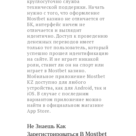
круглосуточно служба
технической поддержки. Начать
нужно с того, что оформление
Mostbet казино не отличается от
БК, интерфейс ничем не
отличается и выглядит
идентично. Доступ к проведению
денежных переводов имеет
только тот пользователь, который
успешно прошел идентификацию
на сайте. И не играет никакой
роли, ставит ли он на спорт или
играет в Mostbet казино.
Мобильное приложение Mostbet
KZ доступно для любого
устройства, как для Android, так и
iOS. В случае с последним
вариантом приложение можно
найти в официальном магазине
App Store.
Не Знаешь Как
Зарегистрироваться В Mostbet