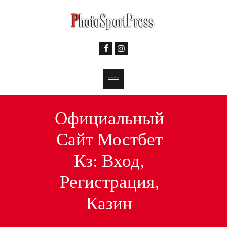
Официальный
Сайт Мостбет
Кз: Вход,
Регистрация,
Казин