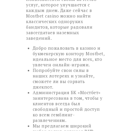
услуг, которое улучшается с
каждым днем. Даже сейчас в
Mostbet casino можно найти
классических одноруких
бандитов, которые радовали
завсегдатаев наземных
заведений.
Добро пожаловать в казино и
букмекерскую контору Mostbet,
идеальное место для всех, кто
увлечен онлайн-играми.
Попробуйте свои силы в
наших лотереях и узнайте,
сможете ли вы сорвать
джекпот.
Администрация БК «Мостбет»
заинтересована в том, чтобы у
клиентов всегда был
свободный и простой доступ
ко всем гемблинг-
развлечениям.
Мы предлагаем широкий