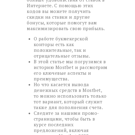
Интернете. С помощью этих
кодов вы можете получить
скидки на ставки и другие
бонусы, которые помогут вам
максимизировать свою прибыль.
О работе букмекерской
конторы есть как
положительные, так и
отрицательные отзывы.
В этой статье мы погрузимся в
историю Mostbet и рассмотрим
его ключевые аспекты и
преимущества.
Но что касается вывода
денежных средств в Mostbet,
то можно использовать только
тот вариант, который служит
также для пополнения счета.
Следите за нашими промо-
страницами, чтобы быть в
курсе последних
предложений, включая