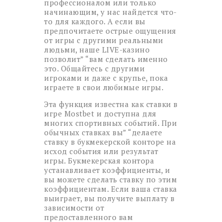
профессионалом или только
начинающим, у нас найдется что-
то для каждого. А если вы
предпочитаете острые ощущения
от игры с другими реальными
людьми, наше LIVE-казино
позволит” “вам сделать именно
это. Общайтесь с другими
игроками и даже с крупье, пока
играете в свои любимые игры.
Эта функция известна как ставки в
игре Mostbet и доступна для
многих спортивных событий. При
обычных ставках вы” “делаете
ставку в букмекерской конторе на
исход события или результат
игры. Букмекерская контора
устанавливает коэффициенты, и
вы можете сделать ставку по этим
коэффициентам. Если ваша ставка
выиграет, вы получите выплату в
зависимости от
предоставленного вам