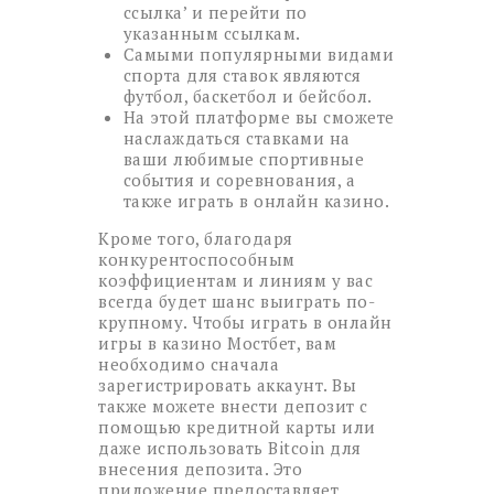
ссылка’ и перейти по
указанным ссылкам.
Самыми популярными видами
спорта для ставок являются
футбол, баскетбол и бейсбол.
На этой платформе вы сможете
наслаждаться ставками на
ваши любимые спортивные
события и соревнования, а
также играть в онлайн казино.
Кроме того, благодаря
конкурентоспособным
коэффициентам и линиям у вас
всегда будет шанс выиграть по-
крупному. Чтобы играть в онлайн
игры в казино Мостбет, вам
необходимо сначала
зарегистрировать аккаунт. Вы
также можете внести депозит с
помощью кредитной карты или
даже использовать Bitcoin для
внесения депозита. Это
приложение предоставляет