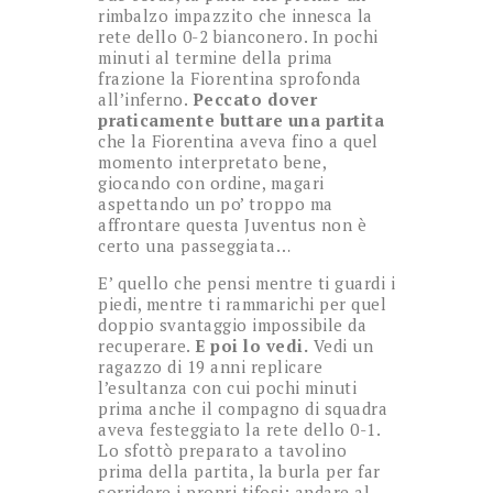
rimbalzo impazzito che innesca la
rete dello 0-2 bianconero. In pochi
minuti al termine della prima
frazione la Fiorentina sprofonda
all’inferno.
Peccato dover
praticamente buttare una partita
che la Fiorentina aveva fino a quel
momento interpretato bene,
giocando con ordine, magari
aspettando un po’ troppo ma
affrontare questa Juventus non è
certo una passeggiata…
E’ quello che pensi mentre ti guardi i
piedi, mentre ti rammarichi per quel
doppio svantaggio impossibile da
recuperare.
E poi lo vedi.
Vedi un
ragazzo di 19 anni replicare
l’esultanza con cui pochi minuti
prima anche il compagno di squadra
aveva festeggiato la rete dello 0-1.
Lo sfottò preparato a tavolino
prima della partita, la burla per far
sorridere i propri tifosi: andare al