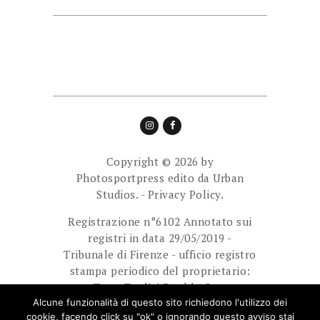
Copyright © 2026 by
Photosportpress edito da
Urban
Studios.
-
Privacy Policy.
Registrazione n°6102 Annotato sui
registri in data 29/05/2019 -
Tribunale di Firenze - ufficio registro
stampa periodico del proprietario:
Team Tredici Double Cam
Ass.Sport.Dilett. Direttore
Alcune funzionalità di questo sito richiedono l'utilizzo dei
cookie, facendo click su "ok" o ignorando questo avviso stai
responsabile: Giuliani Paolo.