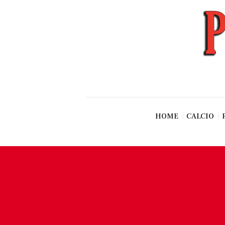
News
Esclusive SF
Pallavolo
Ciclismo
Basket
Vari Sport
HOME
CALCIO