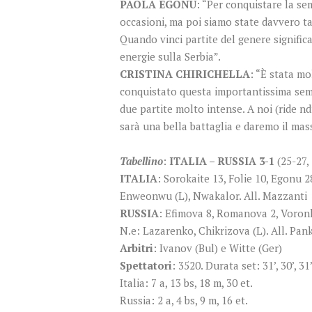
PAOLA EGONU
: “Per conquistare la se
occasioni, ma poi siamo state davvero ta
Quando vinci partite del genere signific
energie sulla Serbia”.
CRISTINA CHIRICHELLA
: “È stata m
conquistato questa importantissima semi
due partite molto intense. A noi (ride ndr
sarà una bella battaglia e daremo il mas
Tabellino
:
ITALIA – RUSSIA 3-1
(25-27, 
ITALIA
: Sorokaite 13, Folie 10, Egonu 2
Enweonwu (L), Nwakalor. All. Mazzanti
RUSSIA
: Efimova 8, Romanova 2, Voronko
N.e: Lazarenko, Chikrizova (L). All. Pan
Arbitri
: Ivanov (Bul) e Witte (Ger)
Spettatori
: 3520. Durata set: 31’, 30’, 31’
Italia: 7 a, 13 bs, 18 m, 30 et.
Russia: 2 a, 4 bs, 9 m, 16 et.