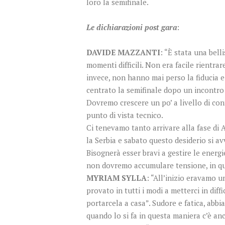
loro la semifinale.
Le dichiarazioni post gara
:
DAVIDE MAZZANTI
: “È stata una bell
momenti difficili. Non era facile rientra
invece, non hanno mai perso la fiducia e
centrato la semifinale dopo un incontro
Dovremo crescere un po’ a livello di con
punto di vista tecnico.
Ci tenevamo tanto arrivare alla fase di 
la Serbia e sabato questo desiderio si av
Bisognerà esser bravi a gestire le energi
non dovremo accumulare tensione, in ques
MYRIAM SYLLA
: “All’inizio eravamo u
provato in tutti i modi a metterci in dif
portarcela a casa”. Sudore e fatica, abbi
quando lo si fa in questa maniera c’è an