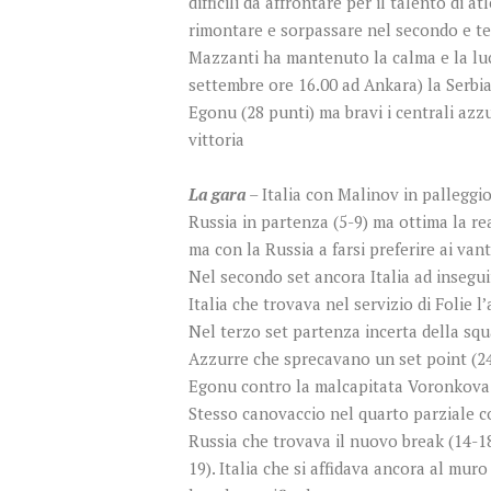
difficili da affrontare per il talento di
rimontare e sorpassare nel secondo e ter
Mazzanti ha mantenuto la calma e la luci
settembre ore 16.00 ad Ankara) la Serbia 
Egonu (28 punti) ma bravi i centrali azzu
vittoria
La gara
– Italia con Malinov in palleggio
Russia in partenza (5-9) ma ottima la re
ma con la Russia a farsi preferire ai vant
Nel secondo set ancora Italia ad insegu
Italia che trovava nel servizio di Folie 
Nel terzo set partenza incerta della squ
Azzurre che sprecavano un set point (24
Egonu contro la malcapitata Voronkova
Stesso canovaccio nel quarto parziale co
Russia che trovava il nuovo break (14-18
19). Italia che si affidava ancora al mur