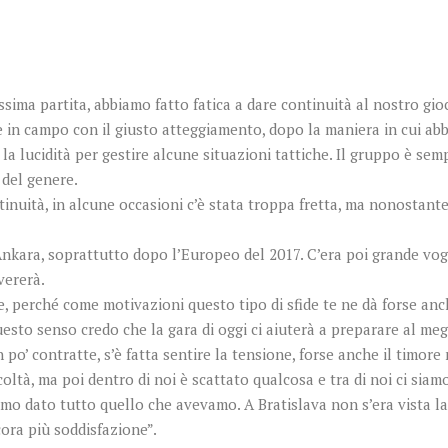
issima partita, abbiamo fatto fatica a dare continuità al nostro gio
re in campo con il giusto atteggiamento, dopo la maniera in cui ab
 la lucidità per gestire alcune situazioni tattiche. Il gruppo è se
 del genere.
tinuità, in alcune occasioni c’è stata troppa fretta, ma nonostante
Ankara, soprattutto dopo l’Europeo del 2017. C’era poi grande vogl
vererà.
e, perché come motivazioni questo tipo di sfide te ne dà forse anch
to senso credo che la gara di oggi ci aiuterà a preparare al megl
n po’ contratte, s’è fatta sentire la tensione, forse anche il timor
ficoltà, ma poi dentro di noi è scattato qualcosa e tra di noi ci si
amo dato tutto quello che avevamo. A Bratislava non s’era vista la
cora più soddisfazione”.