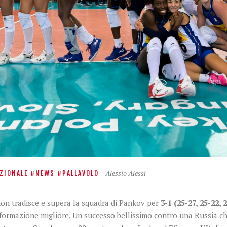
Alessio Alessi
ZIONALE
NEWS
PALLAVOLO
on tradisce e supera la squadra di Pankov per
3-1
(25-27, 25-22, 
la formazione migliore. Un successo bellissimo contro una Russia 