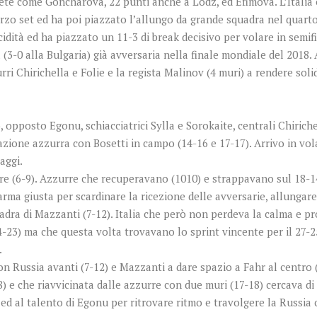
 atlete come Goncharova, 22 punti anche a Lodz, ed Efimova. L’Italia
zo set ed ha poi piazzato l’allungo da grande squadra nel quarto 
dità ed ha piazzato un 11-3 di break decisivo per volare in semi
(3-0 alla Bulgaria) già avversaria nella finale mondiale del 2018. 
rri Chirichella e Folie e la regista Malinov (4 muri) a rendere so
, opposto Egonu, schiacciatrici Sylla e Sorokaite, centrali Chirich
azione azzurra con Bosetti in campo (14-16 e 17-17). Arrivo in vol
aggi.
ire (6-9). Azzurre che recuperavano (1010) e strappavano sul 18-1
l’arma giusta per scardinare la ricezione delle avversarie, allungare
adra di Mazzanti (7-12). Italia che però non perdeva la calma e p
-23) ma che questa volta trovavano lo sprint vincente per il 27-2
.
n Russia avanti (7-12) e Mazzanti a dare spazio a Fahr al centro 
) e che riavvicinata dalle azzurre con due muri (17-18) cercava d
o ed al talento di Egonu per ritrovare ritmo e travolgere la Russi