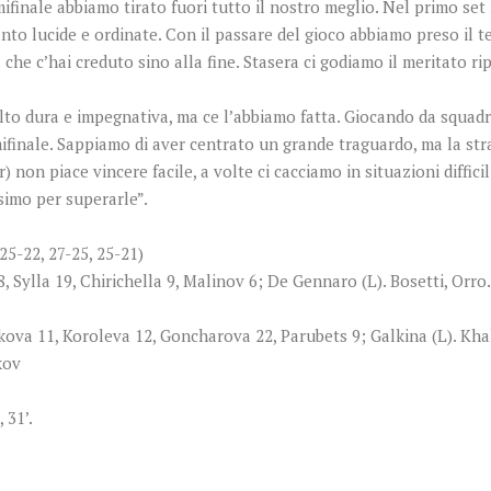
mifinale abbiamo tirato fuori tutto il nostro meglio. Nel primo set
nto lucide e ordinate. Con il passare del gioco abbiamo preso il t
a che c’hai creduto sino alla fine. Stasera ci godiamo il meritato 
olto dura e impegnativa, ma ce l’abbiamo fatta. Giocando da squa
finale. Sappiamo di aver centrato un grande traguardo, ma la stra
) non piace vincere facile, a volte ci cacciamo in situazioni diffici
simo per superarle”.
25-22, 27-25, 25-21)
8, Sylla 19, Chirichella 9, Malinov 6; De Gennaro (L). Bosetti, Orro.
va 11, Koroleva 12, Goncharova 22, Parubets 9; Galkina (L). Khale
kov
, 31’.