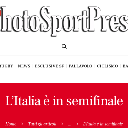
RUGBY
NEWS
ESCLUSIVE SF
PALLAVOLO
CICLISMO
BA
L’Italia è in semifinale
Home
Tutti gli articoli
...
L’Italia è in semifinale