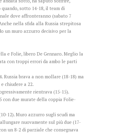
 è andata sotto, ha saputo soffrire,
quando, sotto 14-18, il team di
finale dove affronteranno (sabato 7
Anche nella sfida alla Russia strepitosa
lido un muro azzurro decisivo per la
ella e Folie, libero De Gennaro. Meglio la
ata con troppi errori da ambo le parti
4. Russia brava a non mollare (18-18) ma
 e chiudere a 22.
rogressivamente rientrava (15-15).
5 con due murate della coppia Folie-
(10-12). Muro azzurro sugli scudi ma
i allungare nuovamente sul più due (17-
a con un 8-2 di parziale che consegnava