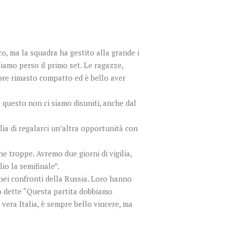
co, ma la squadra ha gestito alla grande i
biamo perso il primo set. Le ragazze,
mpre rimasto compatto ed è bello aver
 questo non ci siamo disuniti, anche dal
ia di regalarci un’altra opportunità con
e troppe. Avremo due giorni di vigilia,
io la semifinale”.
e nei confronti della Russia. Loro hanno
amo dette “Questa partita dobbiamo
 vera Italia, è sempre bello vincere, ma