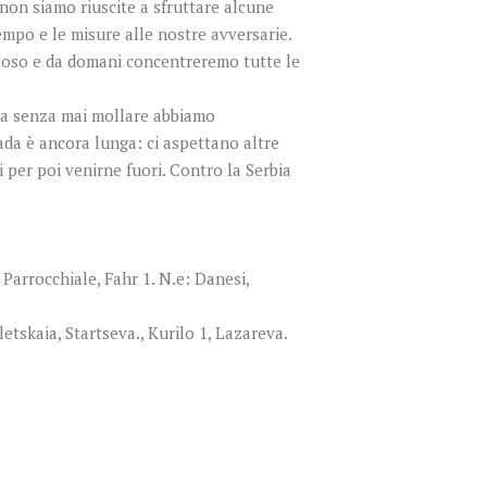
 non siamo riuscite a sfruttare alcune
empo e le misure alle nostre avversarie.
riposo e da domani concentreremo tutte le
dra senza mai mollare abbiamo
da è ancora lunga: ci aspettano altre
li per poi venirne fuori. Contro la Serbia
 Parrocchiale, Fahr 1. N.e: Danesi,
tskaia, Startseva., Kurilo 1, Lazareva.