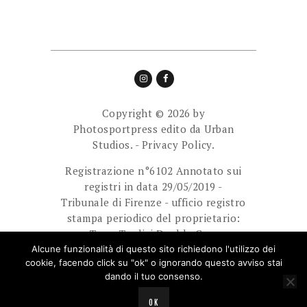
Copyright © 2026 by
Photosportpress edito da
Urban
Studios.
-
Privacy Policy.
Registrazione n°6102 Annotato sui
registri in data 29/05/2019 -
Tribunale di Firenze - ufficio registro
stampa periodico del proprietario:
Team Tredici Double Cam
Ass.Sport.Dilett. Direttore
Alcune funzionalità di questo sito richiedono l'utilizzo dei
cookie, facendo click su "ok" o ignorando questo avviso stai
responsabile: Giuliani Paolo.
dando il tuo consenso.
E-mail: photosportpress.it@gmail.com
OK