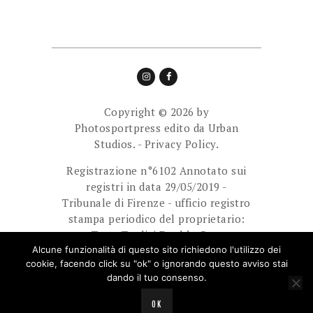
Copyright © 2026 by
Photosportpress edito da
Urban
Studios.
-
Privacy Policy.
Registrazione n°6102 Annotato sui
registri in data 29/05/2019 -
Tribunale di Firenze - ufficio registro
stampa periodico del proprietario:
Team Tredici Double Cam
Ass.Sport.Dilett. Direttore
Alcune funzionalità di questo sito richiedono l'utilizzo dei
cookie, facendo click su "ok" o ignorando questo avviso stai
responsabile: Giuliani Paolo.
dando il tuo consenso.
E-mail: photosportpress.it@gmail.com
OK