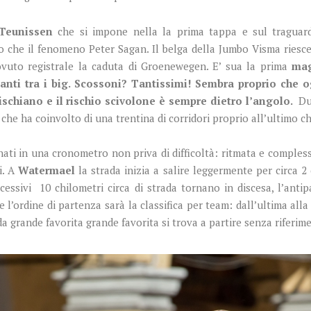
Teunissen
che si impone nella la prima tappa e sul traguar
 che il fenomeno Peter Sagan. Il belga della Jumbo Visma riesce 
vuto registrale la caduta di Groenewegen. E’ sua la prima
mag
tanti tra i big. Scossoni? Tantissimi! Sembra proprio che o
 rischiano e il rischio scivolone è sempre dietro l’angolo.
Due
che ha coinvolto di una trentina di corridori proprio all’ultimo c
ati in una cronometro non priva di difficoltà: ritmata e complessa
i. A
Watermael
la strada inizia a salire leggermente per circa 2
cessivi 10 chilometri circa di strada tornano in discesa, l’anti
e l’ordine di partenza sarà la classifica per team: dall’ultima all
a grande favorita grande favorita si trova a partire senza riferime