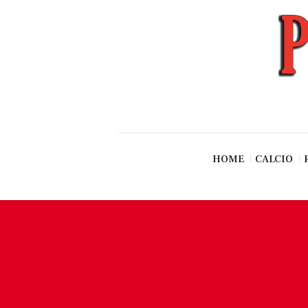
News
Esclusive SF
Pallavolo
Ciclismo
Basket
Vari Sport
HOME
CALCIO