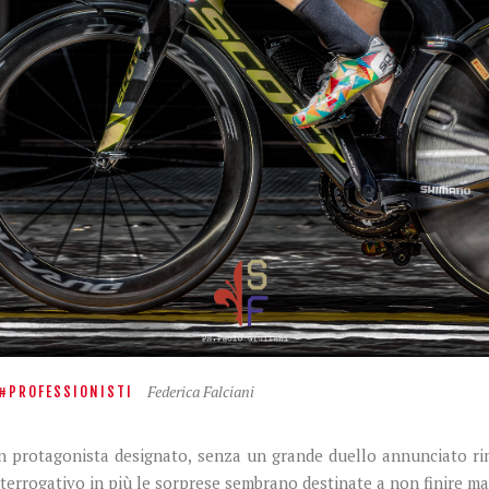
Federica Falciani
PROFESSIONISTI
n protagonista designato, senza un grande duello annunciato r
terrogativo in più le sorprese sembrano destinate a non finire ma