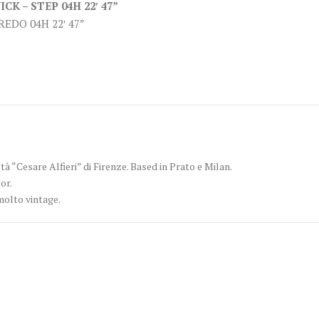
CK – STEP 04H 22′ 47”
REDO 04H 22′ 47”
tà “Cesare Alfieri” di Firenze. Based in Prato e Milan.
or.
molto vintage.