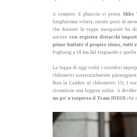
A rompere il ghiaccio ci pensa
Mike 
lunghissima volata, niente poco di meno
che durante la tappa inaugurale ha do
ancora n
on registra distacchi impor
prime battute il proprio ritmo, tutti
Fuglsang a 18 km dal traguardo e quella 
La tappa di oggi vedrà i corridori impegn
chilometri sostanzialmente pianeggiant
Bois la Cambre al chilometro 13). I suc
ricomincia una leggera salita. A decider
un po’ a sorpresa il Team INEOS
che d