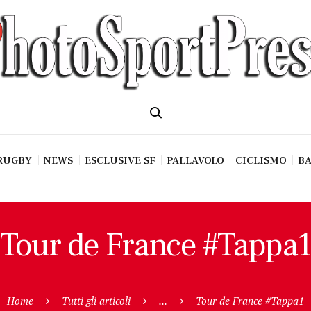
RUGBY
NEWS
ESCLUSIVE SF
PALLAVOLO
CICLISMO
BA
Tour de France #Tappa
Home
Tutti gli articoli
...
Tour de France #Tappa1