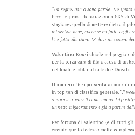
“Un sogno, non ci sono parole! Ho spinto al
Ecco le prime dichiarazioni a SKY di
V
stagione: quella di mettere dietro il pi
mi sentivo bene, anche se ho fatto degli e
l’ho fatto alla curva 12, dove mi sentivo d
Valentino Rossi
chiude nel peggiore d
per la terza gara di fila a causa di un b
nel finale e infilarsi tra le due
Ducati.
Il numero 46 si presenta ai microfo
in top ten di classifica generale. “
Il wee
ancora a trovare il ritmo buono. Di positiv
un netto miglioramento e già a partire dall
Per fortuna di Valentino (e di tutti gl
circuito quello tedesco molto complesso