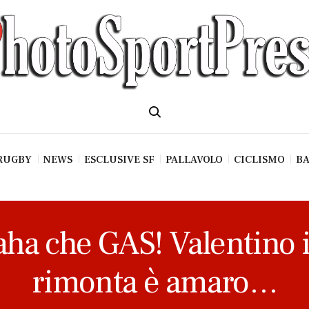
RUGBY
NEWS
ESCLUSIVE SF
PALLAVOLO
CICLISMO
BA
a che GAS! Valentino il
rimonta è amaro…