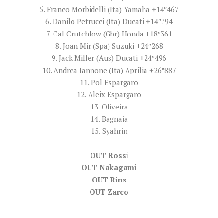
5. Franco Morbidelli (Ita) Yamaha +14″467
6. Danilo Petrucci (Ita) Ducati +14″794
7. Cal Crutchlow (Gbr) Honda +18″361
8. Joan Mir (Spa) Suzuki +24″268
9. Jack Miller (Aus) Ducati +24″496
10. Andrea Iannone (Ita) Aprilia +26″887
11. Pol Espargaro
12. Aleix Espargaro
13. Oliveira
14. Bagnaia
15. Syahrin
OUT Rossi
OUT Nakagami
OUT Rins
OUT Zarco