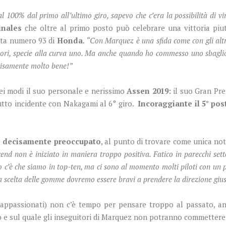
 100% dal primo all’ultimo giro, sapevo che c’era la possibilità di v
inales
che oltre al primo posto può celebrare una vittoria piutt
lota numero 93 di
Honda
.
“Con Marquez è una sfida come con gli altri p
rrori, specie alla curva uno. Ma anche quando ho commesso uno sbaglio
ecisamente molto bene!”
ei modi il suo personale e nerissimo
Assen 2019:
il suo Gran Pre
rutto incidente con Nakagami al 6° giro.
Incoraggiante il 5° pos
ni decisamente preoccupato
, al punto di trovare come unica no
kend non è iniziato in maniera troppo positiva. Fatico in parecchi sett
o c’è che siamo in top-ten, ma ci sono al momento molti piloti con un 
a scelta delle gomme dovremo essere bravi a prendere la direzione giu
i appassionati) non c’è tempo per pensare troppo al passato, an
 e sul quale gli inseguitori di Marquez non potranno commettere 