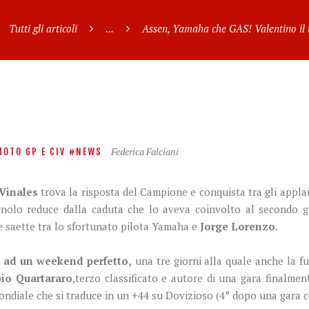
Tutti gli articoli
...
Assen, Yamaha che GAS! Valentino il t
Federica Falciani
MOTO GP E CIV
NEWS
Vinales
trova la risposta del Campione e conquista tra gli applau
gnolo reduce dalla caduta che lo aveva coinvolto al secondo g
 e saette tra lo sfortunato pilota Yamaha e
Jorge Lorenzo
.
o ad un weekend perfetto,
una tre giorni alla quale anche la fu
bio Quartararo
,terzo classificato e autore di una gara finalmen
diale che si traduce in un +44 su Dovizioso (4° dopo una gara c