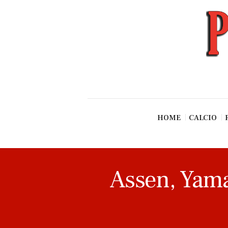
News
Esclusive SF
Pallavolo
Ciclismo
Basket
Vari Sport
HOME
CALCIO
Assen, Yamah