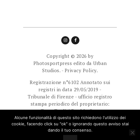
Copyright © 2026 by
Photosportpress edito da
Urban
Studios.
-
Privacy Policy.
Registrazione n°6102 Annotato sui
registri in data 29/05/2019 -
Tribunale di Firenze - ufficio registro
stampa periodico del proprietario:
Team Tredici Double Cam
Ass.Sport.Dilett. Direttore
Alcune funzionalità di questo sito richiedono l'utilizzo dei
cookie, facendo click su "ok" o ignorando questo avviso stai
responsabile: Giuliani Paolo.
dando il tuo consenso.
E-mail: photosportpress.it@gmail.com