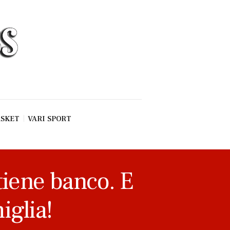
SKET
VARI SPORT
tiene banco. E
iglia!