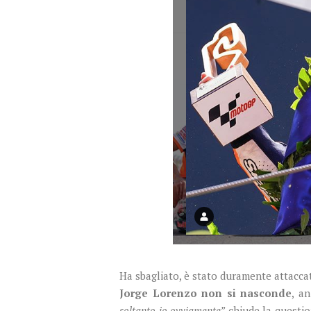
Ha sbagliato, è stato duramente attacca
Jorge Lorenzo non si nasconde
, a
soltanto io ovviamente”
chiude la questio