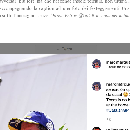
avversari più forti ma che nasconde insidie terribili, non ultima 
accompagnando la caption ad una foto dei festeggiamenti. Unani
 sotto l’immagine scrive: “
Bravo Petrux 🏆Un’altra coppa per la ba