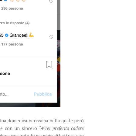
 Una domenica nerissima nella quale però
dove con un sincero
“Avrei preferito cadere
dove racconta lo scambio di battute con