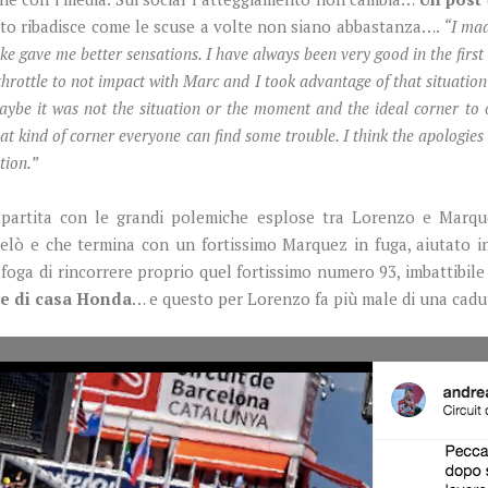
tto ribadisce come le scuse a volte non siano abbastanza….
“I mad
bike gave me better sensations. I have always been very good in the firs
 throttle to not impact with Marc and I took advantage of that situatio
maybe it was not the situation or the moment and the ideal corner to 
n that kind of corner everyone can find some trouble. I think the apologie
ition.”
partita con le grandi polemiche esplose tra Lorenzo e Marqu
elò e che termina con un fortissimo Marquez in fuga, aiutato i
 foga di rincorrere proprio quel fortissimo numero 93, imbattibile 
 re di casa Honda
… e questo per Lorenzo fa più male di una cadu