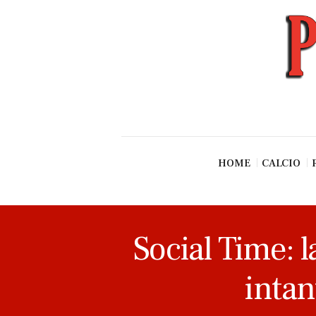
News
Esclusive SF
Pallavolo
Ciclismo
Basket
Vari Sport
HOME
CALCIO
Social Time: 
intan