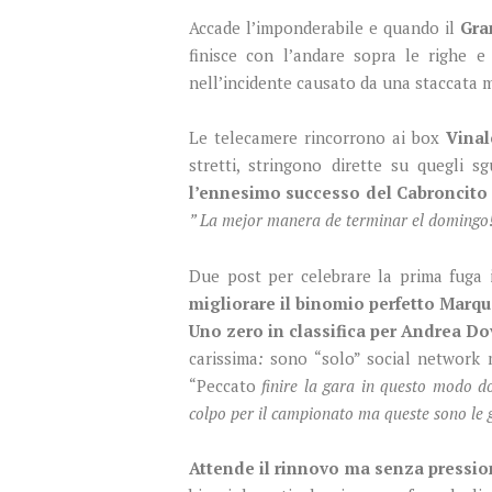
Accade l’imponderabile e quando il
Gra
finisce con l’andare sopra le righe e 
nell’incidente causato da una staccata 
Le telecamere rincorrono ai box
Vinal
stretti, stringono dirette su quegli s
l’ennesimo successo del Cabroncito
” La mejor manera de terminar el domingo! 
Due post per celebrare la prima fuga i
migliorare il binomio perfetto Mar
Uno zero in classifica per Andrea Do
carissima
:
sono “solo” social network m
“Peccato
finire la gara in questo modo do
colpo per il campionato ma queste sono le g
Attende il rinnovo ma senza pressio