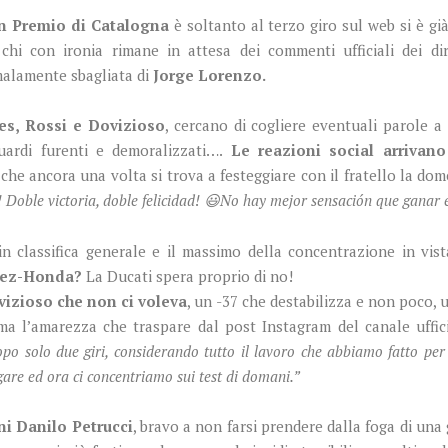
n Premio di Catalogna
è soltanto al terzo giro sul web si è gi
chi con ironia rimane in attesa dei commenti ufficiali dei diret
malamente sbagliata di
Jorge Lorenzo.
es, Rossi e Dovizioso
, cercano di cogliere eventuali parole a
guardi furenti e demoralizzati….
Le reazioni social arrivan
che ancora una volta si trova a festeggiare con il fratello la do
Doble victoria, doble felicidad! 😃
No hay mejor sensación que ganar 
n classifica generale e il massimo della concentrazione in vis
quez-Honda?
La Ducati spera proprio di no!
vizioso che non ci voleva
, un -37 che destabilizza e non poco,
a l’amarezza che traspare dal post Instagram del canale uffici
po solo due giri, considerando tutto il lavoro che abbiamo fatto per
are ed ora ci concentriamo sui test di domani.”
ni Danilo Petrucci
, bravo a non farsi prendere dalla foga di una