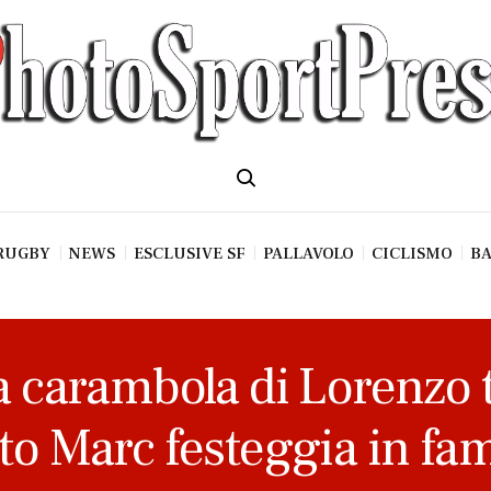
RUGBY
NEWS
ESCLUSIVE SF
PALLAVOLO
CICLISMO
BA
la carambola di Lorenzo 
to Marc festeggia in fam