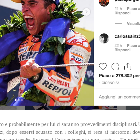
to e probabilmente per lui ci saranno provvedimenti disciplinari.
nzi, dopo essersi scusato con i colleghi, si reca ai microfoni 
ne con i media. Sui social l’atteggiamento non cambia…
Un post