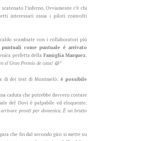
à scatenato l’inferno. Ovviamente c’è chi
ti interessati ossia i piloti coinvolti
 caldo scambiate con i collaboratori più
o puntuali come puntuale è arrivato
menica perfetta della
Famiglia Marquez
.
en el Gran Premio de casa! 😃”
ta di dei test di Montmelò:
è possibile
 una caduta che potrebbe davvero costare
ale del Dovi è palpabile ed eloquente.
 arrivare pronti per domenica. È un brutto
 gara che fin dal secondo giro si mette su