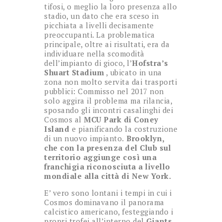
tifosi, o meglio la loro presenza allo
stadio, un dato che era sceso in
picchiata a livelli decisamente
preoccupanti. La problematica
principale, oltre ai risultati, era da
individuare nella scomodità
dell’impianto di gioco, l’
Hofstra’s
Shuart Stadium
, ubicato in una
zona non molto servita dai trasporti
pubblici: Commisso nel 2017 non
solo aggira il problema ma rilancia,
sposando gli incontri casalinghi dei
Cosmos al
MCU Park di Coney
Island
e pianificando la costruzione
di un nuovo impianto.
Brooklyn,
che con la presenza del Club sul
territorio aggiunge così una
franchigia riconosciuta a livello
mondiale alla città di New York.
E’ vero sono lontani i tempi in cui i
Cosmos dominavano il panorama
calcistico americano, festeggiando i
propri trofei all’interno del
Giants