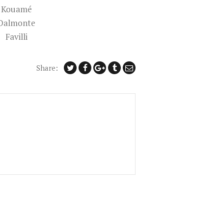
Kouamé
Dalmonte
Favilli
Share: