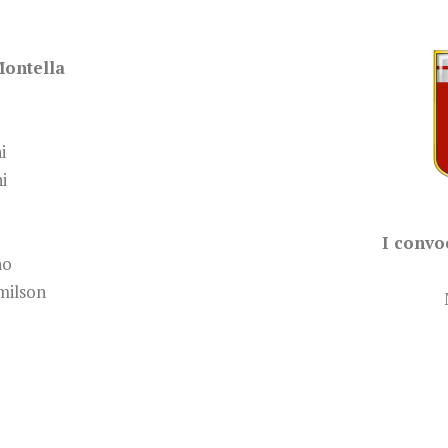
Montella
i
i
I convo
no
milson