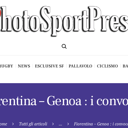
RUGBY
NEWS
ESCLUSIVE SF
PALLAVOLO
CICLISMO
BA
rentina – Genoa : i convo
ome
Tutti gli articoli
...
Fiorentina – Genoa : i convoc