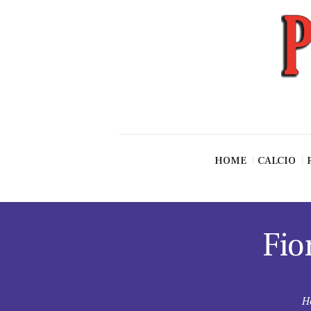
News
Esclusive SF
Pallavolo
Ciclismo
Basket
Vari Sport
HOME
CALCIO
Fio
H