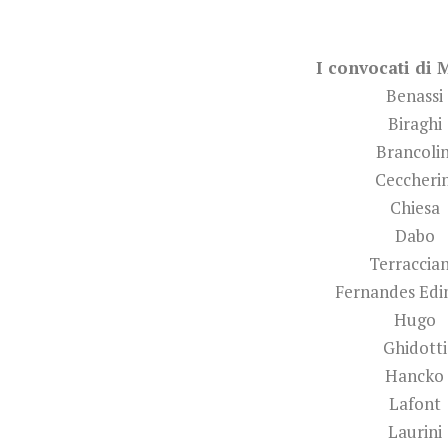
I convocati di 
Benassi
Biraghi
Brancolin
Ceccherin
Chiesa
Dabo
Terraccia
Fernandes Edi
Hugo
Ghidotti
Hancko
Lafont
Laurini