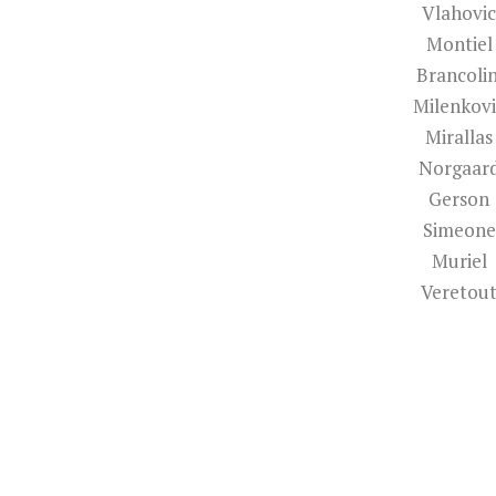
Vlahovic
Montiel
Brancolin
Milenkovi
Mirallas
Norgaar
Gerson
Simeone
Muriel
Veretou