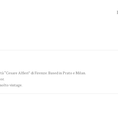
tà “Cesare Alfieri” di Firenze. Based in Prato e Milan.
or.
molto vintage.