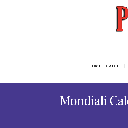
News
Esclusive SF
Pallavolo
Ciclismo
Basket
Vari Sport
HOME
CALCIO
Mondiali Cal