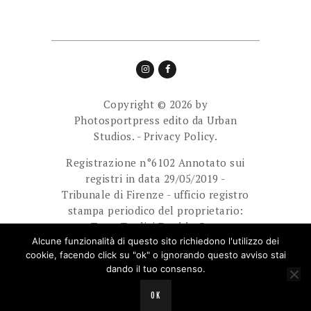
Copyright © 2026 by
Photosportpress edito da
Urban
Studios.
-
Privacy Policy.
Registrazione n°6102 Annotato sui
registri in data 29/05/2019 -
Tribunale di Firenze - ufficio registro
stampa periodico del proprietario:
Team Tredici Double Cam
Ass.Sport.Dilett. Direttore
Alcune funzionalità di questo sito richiedono l'utilizzo dei
cookie, facendo click su "ok" o ignorando questo avviso stai
responsabile: Giuliani Paolo.
dando il tuo consenso.
E-mail: photosportpress.it@gmail.com
OK