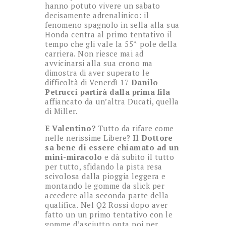
hanno potuto vivere un sabato
decisamente adrenalinico: il
fenomeno spagnolo in sella alla sua
Honda centra al primo tentativo il
tempo che gli vale la 55^ pole della
carriera. Non riesce mai ad
avvicinarsi alla sua crono ma
dimostra di aver superato le
difficoltà di Venerdì 17
Danilo
Petrucci partirà dalla prima fila
affiancato da un’altra Ducati, quella
di Miller.
E Valentino?
Tutto da rifare come
nelle nerissime Libere?
Il Dottore
sa bene di essere chiamato ad un
mini-miracolo
e dà subito il tutto
per tutto, sfidando la pista resa
scivolosa dalla pioggia leggera e
montando le gomme da slick per
accedere alla seconda parte della
qualifica. Nel Q2 Rossi dopo aver
fatto un un primo tentativo con le
gomme d’asciutto opta poi per