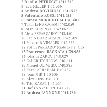
2 Danilo PETRUCCI 1’41.312
3 Jack MILLER 1’41.366
4 Andrea DOVIZIOSO 1’41.552
5 Valentino ROSSI 1’41.655
6 Franco MORBIDELLI 1’41.681
7 Takaaki NAKAGAMI 1’42.059
8 Jorge LORENZO 1’42.067
9 Aleix ESPARGARO’ 1’42.450
10 Fabio QUARTARARO 1’42.509
11 Maverick VINALES 1’42.555
12 Pol ESPARGARO’ (caduto nel Q2)
13 Francesco BAGNAIA 1’39.982
14 Johann ZARCO 1’40.029
15 Cal CRUTCHLOW 1’40.114
16 Miguel OLIVEIRA 1’40.385
17 Karel ABRAHAM 1’40.482
18 Joan MIR 1’40.606
19 Alex RINS 1’40.706
20 Tito RABAT 1’41.351
21 Hafizh SYAHRIN 1’41.717
22 Andrea IANNONE 1’41.786