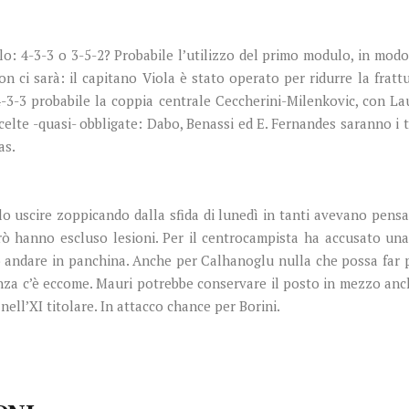
: 4-3-3 o 3-5-2? Probabile l’utilizzo del primo modulo, in modo 
n ci sarà: il capitano Viola è stato operato per ridurre la fratt
-3-3 probabile la coppia centrale Ceccherini-Milenkovic, con La
elte -quasi- obbligate: Dabo, Benassi ed E. Fernandes saranno i ti
as.
o uscire zoppicando dalla sfida di lunedì in tanti avevano pensa
erò hanno escluso lesioni. Per il centrocampista ha accusato un
 andare in panchina. Anche per Calhanoglu nulla che possa far p
nza c’è eccome. Mauri potrebbe conservare il posto in mezzo anc
ell’XI titolare. In attacco chance per Borini.