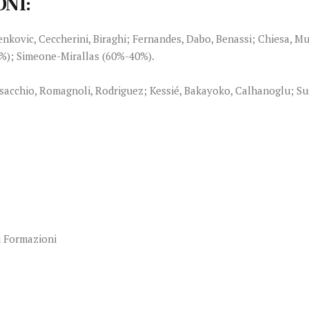
NI:
enkovic, Ceccherini, Biraghi; Fernandes, Dabo, Benassi; Chiesa, Mu
0%); Simeone-Mirallas (60%-40%).
chio, Romagnoli, Rodriguez; Kessié, Bakayoko, Calhanoglu; Suso
i Formazioni