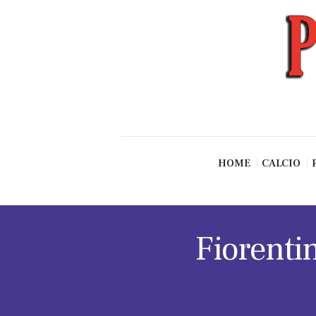
News
Esclusive SF
Pallavolo
Ciclismo
Basket
Vari Sport
HOME
CALCIO
Fiorentin