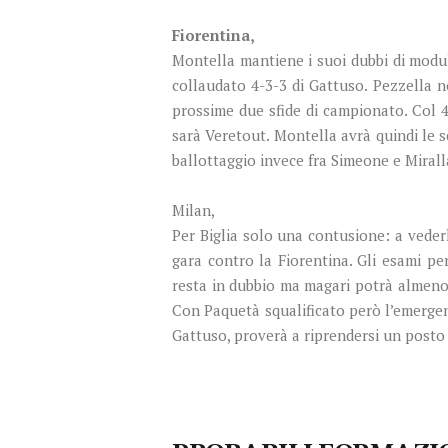
Fiorentina,
Montella mantiene i suoi dubbi di modulo
collaudato 4-3-3 di Gattuso. Pezzella no
prossime due sfide di campionato. Col 4
sarà Veretout. Montella avrà quindi le sc
ballottaggio invece fra Simeone e Mirall
Milan,
Per Biglia solo una contusione: a vederl
gara contro la Fiorentina. Gli esami p
resta in dubbio ma magari potrà almeno
Con Paquetà squalificato però l’emerge
Gattuso, proverà a riprendersi un posto n