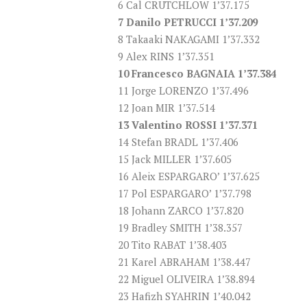
6 Cal CRUTCHLOW 1’37.175
7 Danilo PETRUCCI 1’37.209
8 Takaaki NAKAGAMI 1’37.332
9 Alex RINS 1’37.351
10 Francesco BAGNAIA 1’37.384
11 Jorge LORENZO 1’37.496
12 Joan MIR 1’37.514
13 Valentino ROSSI 1’37.371
14 Stefan BRADL 1’37.406
15 Jack MILLER 1’37.605
16 Aleix ESPARGARO’ 1’37.625
17 Pol ESPARGARO’ 1’37.798
18 Johann ZARCO 1’37.820
19 Bradley SMITH 1’38.357
20 Tito RABAT 1’38.403
21 Karel ABRAHAM 1’38.447
22 Miguel OLIVEIRA 1’38.894
23 Hafizh SYAHRIN 1’40.042