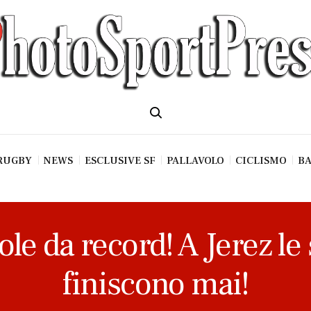
RUGBY
NEWS
ESCLUSIVE SF
PALLAVOLO
CICLISMO
BA
le da record! A Jerez l
finiscono mai!