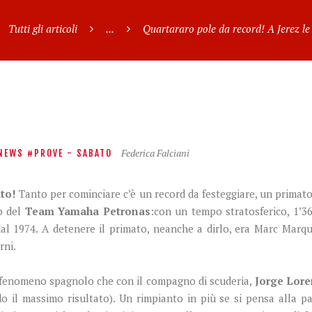
Tutti gli articoli
...
Quartararo pole da record! A Jerez le 
Federica Falciani
NEWS
PROVE - SABATO
ato!
Tanto per cominciare c’è un record da festeggiare, un primato
co del
Team Yamaha Petronas
:con un tempo stratosferico, 1’36
l 1974. A detenere il primato, neanche a dirlo, era Marc Marqu
rni.
l fenomeno spagnolo che con il compagno di scuderia,
Jorge Lor
 il massimo risultato). Un rimpianto in più se si pensa alla p