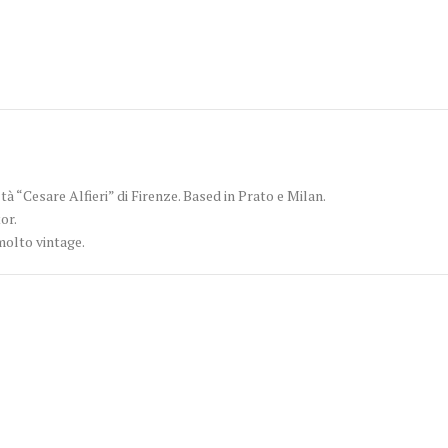
tà “Cesare Alfieri” di Firenze. Based in Prato e Milan.
or.
molto vintage.