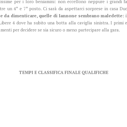
issime per i loro beniamini: non eccellono neppure i grandi f
tre un 4° e 7° posto. Ci sarà da aspettarci sorprese in casa Du
 da dimenticare, quelle di Iannone sembrano maledette:
i
Libere 4 dove ha subito una botta alla caviglia sinistra. I prim
amenti per decidere se sia sicuro o meno partecipare alla gara.
TEMPI E CLASSIFICA FINALE QUALIFICHE