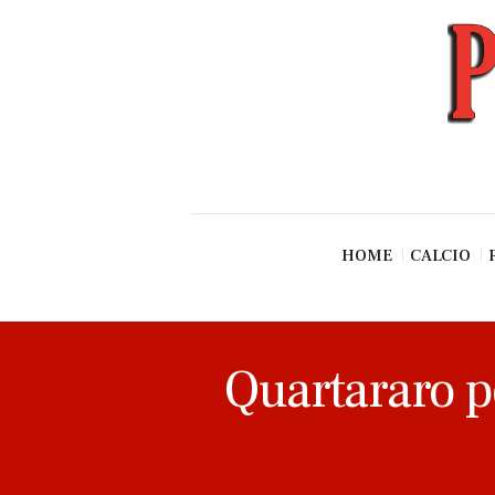
News
Esclusive SF
Pallavolo
Ciclismo
Basket
Vari Sport
HOME
CALCIO
Quartararo po