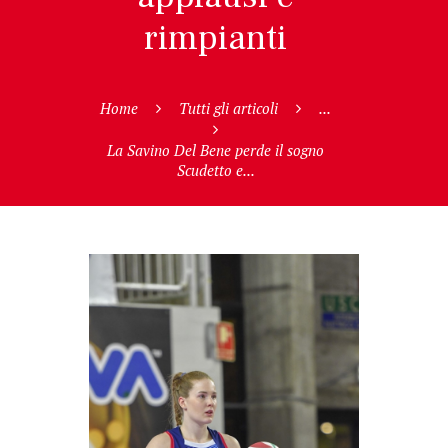
rimpianti
Home
Tutti gli articoli
...
La Savino Del Bene perde il sogno
Scudetto e...