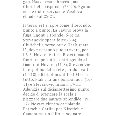
gap. Haak arma il braccio, ma
Chirichella risponde (23-20). Egonu
mette out il servizio e Vasileva
chiude sul 25-21.
Il terzo set si apre come il secondo,
punto a punto. La Savino prova la
fuga, Egonu risponde (5-3) ma
Stevanovic spara forte (6-4).
Chirichella serve out e Haak spara
là, dove nessuno può arrivare, per
l’8-6. Novara è lì ma Bosetti manda
fuori tempo tutti, costringendo al
time-out Novara (11-8). Stevanovic
fa capolino dalla rete per due volte
(14-10) e Barbolini sul 15-10 ferma
tutto. Plak tira una bomba fuori (16-
11) e Stevanovic firma il 17-11.
Adenizia sul diciassettesimo punto
decide di prendere la scala e
piazzare due murate splendide (19-
12). Novara rientra cambiando
Bartsch e Carlini per Nizetich e
Camera ma un fallo fa sognare