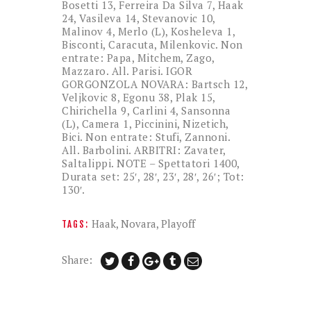
Bosetti 13, Ferreira Da Silva 7, Haak
24, Vasileva 14, Stevanovic 10,
Malinov 4, Merlo (L), Kosheleva 1,
Bisconti, Caracuta, Milenkovic. Non
entrate: Papa, Mitchem, Zago,
Mazzaro. All. Parisi. IGOR
GORGONZOLA NOVARA: Bartsch 12,
Veljkovic 8, Egonu 38, Plak 15,
Chirichella 9, Carlini 4, Sansonna
(L), Camera 1, Piccinini, Nizetich,
Bici. Non entrate: Stufi, Zannoni.
All. Barbolini. ARBITRI: Zavater,
Saltalippi. NOTE – Spettatori 1400,
Durata set: 25′, 28′, 23′, 28′, 26′; Tot:
130′.
Haak
,
Novara
,
Playoff
TAGS:
Share: