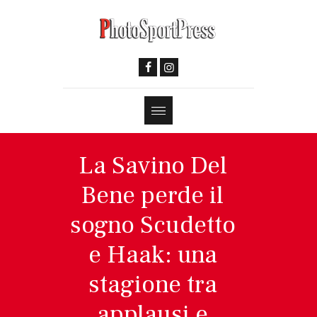
La Savino Del
Bene perde il
sogno Scudetto
e Haak: una
stagione tra
applausi e