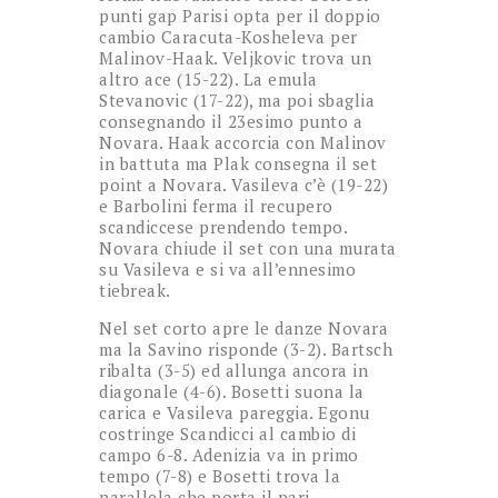
punti gap Parisi opta per il doppio
cambio Caracuta-Kosheleva per
Malinov-Haak. Veljkovic trova un
altro ace (15-22). La emula
Stevanovic (17-22), ma poi sbaglia
consegnando il 23esimo punto a
Novara. Haak accorcia con Malinov
in battuta ma Plak consegna il set
point a Novara. Vasileva c’è (19-22)
e Barbolini ferma il recupero
scandiccese prendendo tempo.
Novara chiude il set con una murata
su Vasileva e si va all’ennesimo
tiebreak.
Nel set corto apre le danze Novara
ma la Savino risponde (3-2). Bartsch
ribalta (3-5) ed allunga ancora in
diagonale (4-6). Bosetti suona la
carica e Vasileva pareggia. Egonu
costringe Scandicci al cambio di
campo 6-8. Adenizia va in primo
tempo (7-8) e Bosetti trova la
parallela che porta il pari