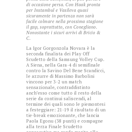
di occasione persa. Con Haak pronta
per Instambul e Vasileva quasi
sicuramente in partenza non sarà
facile colmare nella prossima stagione
il gap, soprattutto, con Conegliano.
Nonostante i sicuri arrivi di Bricio &
C.
La Igor Gorgonzola Novara è la
seconda finalista dei Play Off
Scudetto della Samsung Volley Cup.
A Siena, nella Gara-4 di semifinale
contro la Savino Del Bene Scandicci,
le azzurre di Massimo Barbolini
vincono per 3-2 un match
sensazionale, contraddistinto
anch’esso come tutto il resto della
serie da continui saliscendi, al
termine dei quali sono le piemontesi
a festeggiare: 21-19 il risultato di un
tie-break emozionante, che lancia
Paola Egonu (38 punti) e compagne
alla terza Finale Scudetto
consecutiva ma rende merito alle