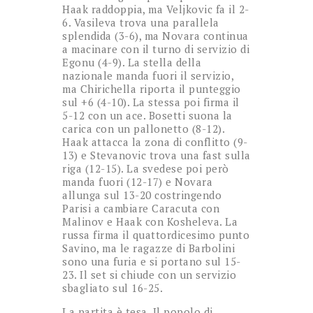
Haak raddoppia, ma Veljkovic fa il 2-
6. Vasileva trova una parallela
splendida (3-6), ma Novara continua
a macinare con il turno di servizio di
Egonu (4-9). La stella della
nazionale manda fuori il servizio,
ma Chirichella riporta il punteggio
sul +6 (4-10). La stessa poi firma il
5-12 con un ace. Bosetti suona la
carica con un pallonetto (8-12).
Haak attacca la zona di conflitto (9-
13) e Stevanovic trova una fast sulla
riga (12-15). La svedese poi però
manda fuori (12-17) e Novara
allunga sul 13-20 costringendo
Parisi a cambiare Caracuta con
Malinov e Haak con Kosheleva. La
russa firma il quattordicesimo punto
Savino, ma le ragazze di Barbolini
sono una furia e si portano sul 15-
23. Il set si chiude con un servizio
sbagliato sul 16-25.
La partita è tesa. Il popolo di