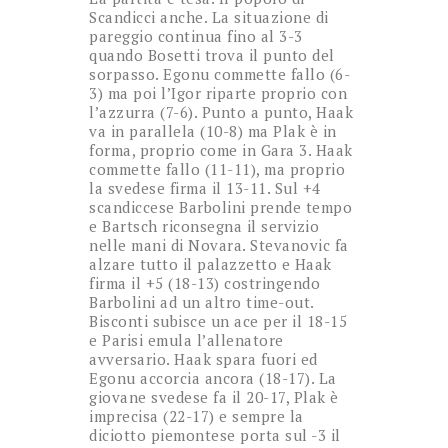
Scandicci anche. La situazione di
pareggio continua fino al 3-3
quando Bosetti trova il punto del
sorpasso. Egonu commette fallo (6-
3) ma poi l’Igor riparte proprio con
l’azzurra (7-6). Punto a punto, Haak
va in parallela (10-8) ma Plak è in
forma, proprio come in Gara 3. Haak
commette fallo (11-11), ma proprio
la svedese firma il 13-11. Sul +4
scandiccese Barbolini prende tempo
e Bartsch riconsegna il servizio
nelle mani di Novara. Stevanovic fa
alzare tutto il palazzetto e Haak
firma il +5 (18-13) costringendo
Barbolini ad un altro time-out.
Bisconti subisce un ace per il 18-15
e Parisi emula l’allenatore
avversario. Haak spara fuori ed
Egonu accorcia ancora (18-17). La
giovane svedese fa il 20-17, Plak è
imprecisa (22-17) e sempre la
diciotto piemontese porta sul -3 il