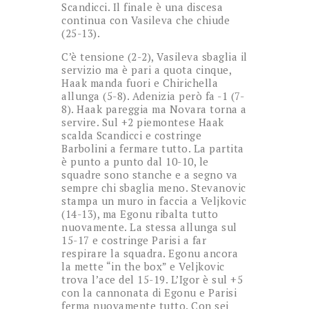
Scandicci. Il finale è una discesa
continua con Vasileva che chiude
(25-13).
C’è tensione (2-2), Vasileva sbaglia il
servizio ma è pari a quota cinque,
Haak manda fuori e Chirichella
allunga (5-8). Adenizia però fa -1 (7-
8). Haak pareggia ma Novara torna a
servire. Sul +2 piemontese Haak
scalda Scandicci e costringe
Barbolini a fermare tutto. La partita
è punto a punto dal 10-10, le
squadre sono stanche e a segno va
sempre chi sbaglia meno. Stevanovic
stampa un muro in faccia a Veljkovic
(14-13), ma Egonu ribalta tutto
nuovamente. La stessa allunga sul
15-17 e costringe Parisi a far
respirare la squadra. Egonu ancora
la mette “in the box” e Veljkovic
trova l’ace del 15-19. L’Igor è sul +5
con la cannonata di Egonu e Parisi
ferma nuovamente tutto. Con sei