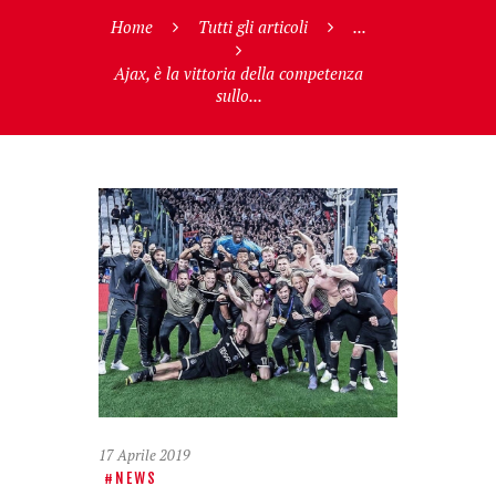
Home
Tutti gli articoli
...
Ajax, è la vittoria della competenza
sullo...
17 Aprile 2019
NEWS