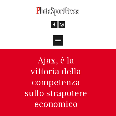
Ajax, è la
vittoria della
competenza
sullo strapotere
economico