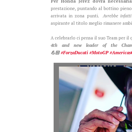
Per Honda Jerez dovrà necessaria
prestazione, puntando al bottino pieno
arrivata in zona punti.
Avrebbe infatt
aspirante al titolo meglio rimanere ambi
A celebrarlo ci pensa il suo Team per i
4th and new leader of the Ch
💪🏻
#ForzaDucati
#MotoGP
#America