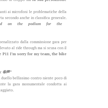
nti ai microfoni le problematiche della
a secondo anche in classifica generale.
nd on the podium for the
 penalizzato dalla commissione gara per
evato al ride through ma si scusa con il
 P11 I’m sorry for my team, the bike
c 🤪🏁”
n duello bellissimo contro niente poco di
tante la gara monumentale condotta ai
taggiato.