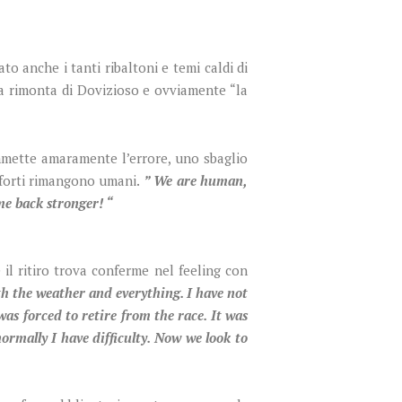
o anche i tanti ribaltoni e temi caldi di
 la rimonta di Dovizioso e ovviamente “la
mmette amaramente l’errore, uno sbaglio
ù forti rimangono umani.
” We are human,
me back stronger! “
l ritiro trova conferme nel feeling con
th the weather and everything. I have not
as forced to retire from the race. It was
normally I have difficulty. Now we look to