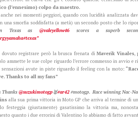
tico (l’ennesimo) colpo da maestro.
 anche nei momenti peggiori, quando con lucidità analizzata dava
 una smorfia soddisfatta (a metà) un secondo posto che lo riport
 in Texas as
@valeyellow46
scores a superb seco
ergyyamaha
#texas”
a dovuto registrare però la brusca frenata di
Maverik Vinales
,
lo ammette le sue colpe riguardo l’errore commesso in avvio e ril
sensazioni avute in piste riguardo il feeling con la moto:
“Race
ve. Thanks to all my fans”
s Thanks
@suzukimotogp
🥇
#ar42
#motogp. Race winning Nac-Na
ins
alla sua prima vittoria in Moto GP che arriva al termine di u
lo festeggia (giustamente) gasatissimo la vittoria ma, nonos
to quanto i due errorini di Valentino lo abbiamo di fatto avvan