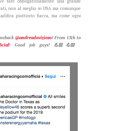
ve fare obbligatoriamente una grande
ucati, non al meglio in USA ma comunque
ualifica piuttosto fiacca, ma come ogni
omeback
@andreadovizioso
! From 13th to
icial
! Good job guys! 💪🏻💪🏻