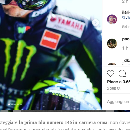
steggiare
la prima fila numero 146 in carriera
ormai non dovreb
quell’errore in curva che gli è costato qualche centesimo di se