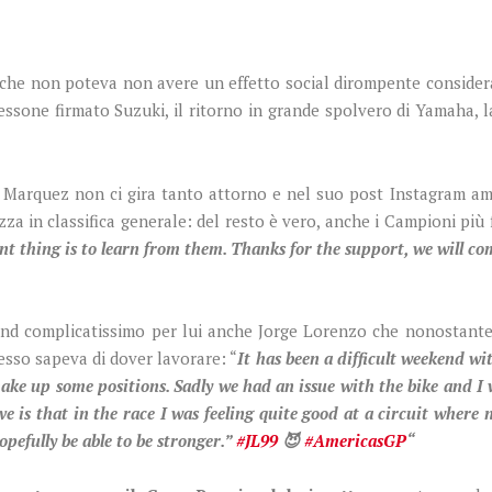
 che non poteva non avere un effetto social dirompente considerat
ccessone firmato Suzuki, il ritorno in grande spolvero di Yamaha,
 Marquez non ci gira tanto attorno e nel suo post Instagram a
izza in classifica generale: del resto è vero, anche i Campioni pi
t thing is to learn from them. Thanks for the support, we will co
nd complicatissimo per lui anche Jorge Lorenzo che nonostante i
sso sapeva di dover lavorare: “
It has been a difficult weekend wi
ake up some positions. Sadly we had an issue with the bike and I w
ive is that in the race I was feeling quite good at a circuit where 
hopefully be able to be stronger.”
#JL99
😈
#AmericasGP
“