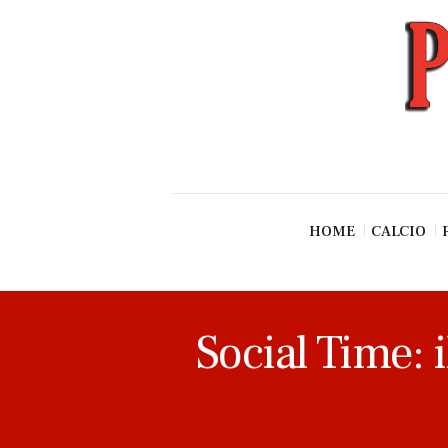
News
Esclusive SF
Pallavolo
Ciclismo
Basket
Vari Sport
HOME
CALCIO
Social Time: 