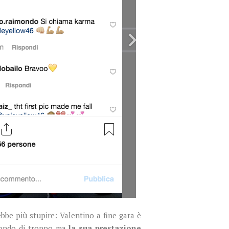
be più stupire: Valentino a fine gara è
condo di troppo ma
la sua prestazione