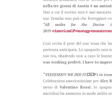
nella tre giorni di Austin è un auten
Uno a cui il sorriso non è mai mancato
sua Yamaha non può che festeggiare con
“All smiles for the Doctor
2019
#AmericasGP
#motogp
#monsteren
Così recita il post del suo team che h
partenza anticipata. Lo spagnolo non so
suo tea, ribadendo non a caso le buone 
was working perfect. I have to impro
“YEEEESSS!!! WE DID IT💥💥P1 in texa
Celebrazioni americanissime per
Alex R
meno di
Valentino Rossi
: lo spagno
microfoni ha ammesso in modo molto ones