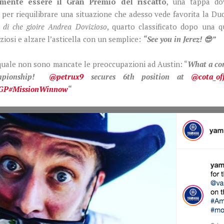
mente essere il Gran Premio del riscatto
, una tappa do
 per riequilibrare una situazione che adesso vede favorita la D
i di che gioire Andrea Dovizioso
, quarto classificato dopo una q
ziosi e alzare l’asticella con un semplice:
“See you in Jerez! 😎”
l quale non sono mancate le preoccupazioni ad Austin: “
What a c
ampionship!
@petrux9
secures 6th position at
@cota_off
sGP
#MissionWinnow
“