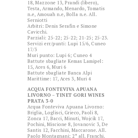
18, Mazzone 13, Prandi (libero),
Testa, Armando, Menardo, Tomatis
n.e, Amouah n.e, Bolla n.e. All.
Serniotti
Arbitri: Denis Serafin e Simone
Cavicchi.
Parziali: 25-22; 25-22; 21-25; 25-23.
Servizi err/punti: Lupi 15/6, Cuneo
17/3
Muri punto: Lupi 6; Cuneo 4
Battute sbagliate Kemas Lamipel:
15, Aces 6, Muri 6
Battute sbagliate Banca Alpi
Marittime: 17, Aces 3, Muri 4
ACQUA FONTEVIVA APUANA
LIVORNO – TINET GORI WINES
PRATA 3-0
Acqua Fonteviva Apuana Livorno:
Briglia, Loglisci, Grieco, Paoli 8,
Zonca 17, Bacci, Minuti, Wojcik 17,
Pochini, Miscione 8, Jovanovic 3, De
Santis 12, Facchini, Maccarone. All.
Paolo Montagnani; 2° all. Franchi.