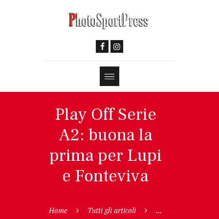
Play Off Serie
A2: buona la
prima per Lupi
e Fonteviva
Home
Tutti gli articoli
...