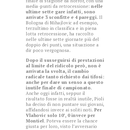
finale di stagione da horror, con una
media-punti da retrocessione:
nelle
ultime sette gare infatti, sono
arrivate 3 sconfitte e 4 pareggi.
Il
Bologna di Mihajlovic ad esempio,
terzultimo in classifica e in piena
lotta retrocessione, ha raccolto
nelle ultime sette giornate più del
doppio dei punti, una situazione a
dir poco vergognosa.
Dopo il susseguirsi di prestazioni
al limite del ridicolo però, non è
arrivata la svolta, il cambio
radicale tanto richiesto dai tifosi:
anche per dare un senso a questo
inutile finale di campionato.
Anche oggi infatti, seppur il
risultato fosse in realtà inutile, Pioli
ha deciso di non puntare sui giovani,
affidandosi invece ai soliti noti.
Per
Vlahovic solo 10’, 0 invece per
Montiel
. Poteva essere la chance
giusta per loro, visto l’avversario