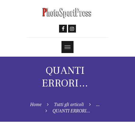
QUANTI
ERRORI…
Home
Tutti gli articoli
...
QUANTI ERRORI…