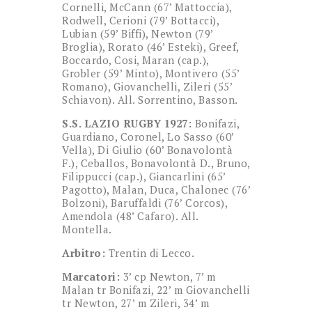
Cornelli, McCann (67’ Mattoccia),
Rodwell, Cerioni (79’ Bottacci),
Lubian (59’ Biffi), Newton (79’
Broglia), Rorato (46’ Esteki), Greef,
Boccardo, Cosi, Maran (cap.),
Grobler (59’ Minto), Montivero (55’
Romano), Giovanchelli, Zileri (55’
Schiavon). All. Sorrentino, Basson.
S.S. LAZIO RUGBY 1927:
Bonifazi,
Guardiano, Coronel, Lo Sasso (60’
Vella), Di Giulio (60’ Bonavolontà
F.), Ceballos, Bonavolontà D., Bruno,
Filippucci (cap.), Giancarlini (65’
Pagotto), Malan, Duca, Chalonec (76’
Bolzoni), Baruffaldi (76’ Corcos),
Amendola (48’ Cafaro). All.
Montella.
Arbitro:
Trentin di Lecco.
Marcatori:
3’ cp Newton, 7’ m
Malan tr Bonifazi, 22’ m Giovanchelli
tr Newton, 27’ m Zileri, 34’ m