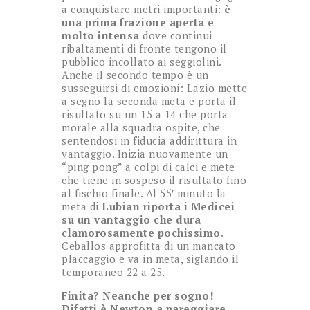
a conquistare metri importanti:
è
una prima frazione aperta e
molto intensa
dove continui
ribaltamenti di fronte tengono il
pubblico incollato ai seggiolini.
Anche il secondo tempo è un
susseguirsi di emozioni: Lazio mette
a segno la seconda meta e porta il
risultato su un 15 a 14 che porta
morale alla squadra ospite, che
sentendosi in fiducia addirittura in
vantaggio. Inizia nuovamente un
“ping pong” a colpi di calci e mete
che tiene in sospeso il risultato fino
al fischio finale. Al 55′ minuto la
meta di
Lubian riporta i Medicei
su un vantaggio che dura
clamorosamente pochissimo
.
Ceballos approfitta di un mancato
placcaggio e va in meta, siglando il
temporaneo 22 a 25.
Finita? Neanche per sogno!
Difatti è Newton a pareggiare