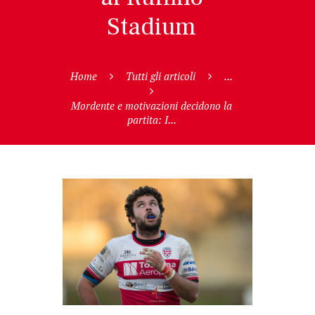
Stadium
Home
Tutti gli articoli
...
Mordente e motivazioni decidono la
partita: I...