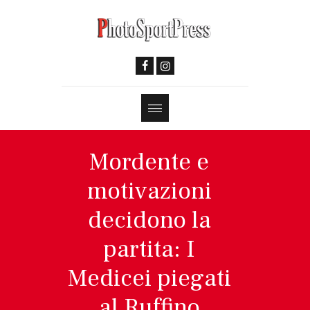
Mordente e
motivazioni
decidono la
partita: I
Medicei piegati
al Ruffino