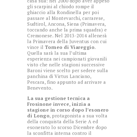
casa sua: nel 2000 dopo aver appeso
gli scarpini al chiodo rompe il
ghiaccio alla Rondinella per poi
passare al Montevarchi, carrarese,
Sudtirol, Ancona, Siena (Primavera,
toccando anche la prima squadra) e
Cremonese. Nel 2013-2014 allenerà
la Primavera della Juventus con cui
vince il
Torneo di Viareggio
.
Quella sarà la sua l’ultima
esperienza nei campionati giovanili
visto che nelle stagioni successive
Baroni viene scelto per sedere sulla
panchina di Virtus Lanciano,
Pescara, fino appunto ad arrivare a
Benevento.
La sua gestione tecnica a
Frosinone invece, inizia a
stagione in corso dopo l’esonero
di Longo
, protagonista a sua volta
della conquista della Serie A ed
esonerato lo scorso Dicembre dopo
la sconfitta interna contro il