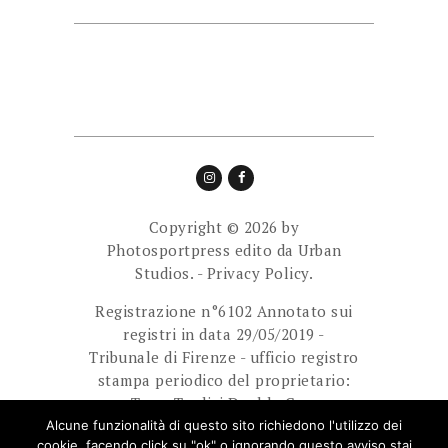
Copyright © 2026 by
Photosportpress edito da
Urban
Studios.
-
Privacy Policy.
Registrazione n°6102 Annotato sui
registri in data 29/05/2019 -
Tribunale di Firenze - ufficio registro
stampa periodico del proprietario:
Team Tredici Double Cam
Ass.Sport.Dilett. Direttore
Alcune funzionalità di questo sito richiedono l'utilizzo dei
cookie, facendo click su "ok" o ignorando questo avviso stai