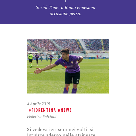
Social Time: a Roma ennesima
occasione persa.
4 Aprile 2019
FIORENTINA
NEWS
Federica Falciani
Si vedeva ieri sera nei volti, si
intuisce adesso nelle stringate