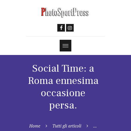
Social Time: a
Roma ennesima
occasione
persa.
Home
Tutti gli articoli
...