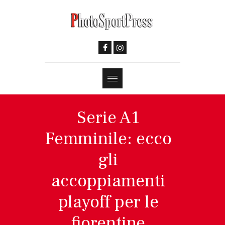
Serie A1
Femminile: ecco
gli
accoppiamenti
playoff per le
fiorentine