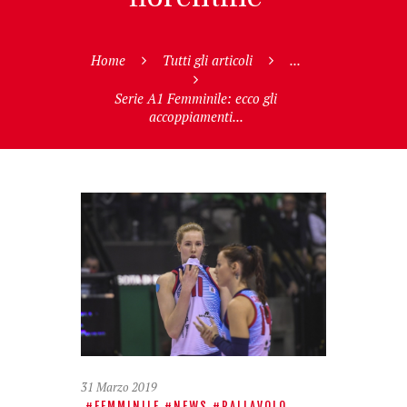
Home
Tutti gli articoli
...
Serie A1 Femminile: ecco gli
accoppiamenti...
31 Marzo 2019
FEMMINILE
NEWS
PALLAVOLO