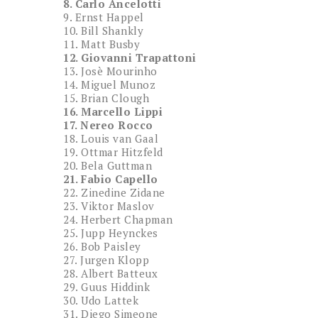
8. Carlo Ancelotti
9. Ernst Happel
10. Bill Shankly
11. Matt Busby
12. Giovanni Trapattoni
13. Josè Mourinho
14. Miguel Munoz
15. Brian Clough
16. Marcello Lippi
17. Nereo Rocco
18. Louis van Gaal
19. Ottmar Hitzfeld
20. Bela Guttman
21. Fabio Capello
22. Zinedine Zidane
23. Viktor Maslov
24. Herbert Chapman
25. Jupp Heynckes
26. Bob Paisley
27. Jurgen Klopp
28. Albert Batteux
29. Guus Hiddink
30. Udo Lattek
31. Diego Simeone