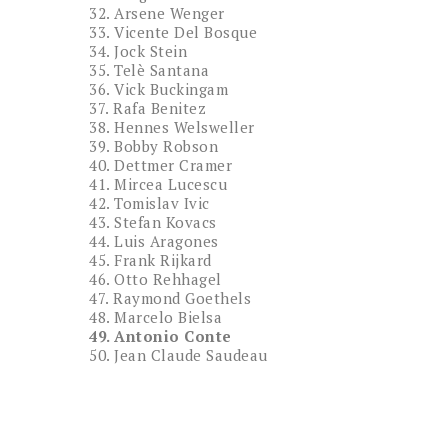
32. Arsene Wenger
33. Vicente Del Bosque
34. Jock Stein
35. Telè Santana
36. Vick Buckingam
37. Rafa Benitez
38. Hennes Welsweller
39. Bobby Robson
40. Dettmer Cramer
41. Mircea Lucescu
42. Tomislav Ivic
43. Stefan Kovacs
44. Luis Aragones
45. Frank Rijkard
46. Otto Rehhagel
47. Raymond Goethels
48. Marcelo Bielsa
49. Antonio Conte
50. Jean Claude Saudeau