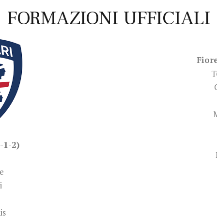
FORMAZIONI UFFICIALI
Fiore
T
-1-2)
e
i
is