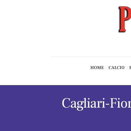
News
Esclusive SF
Pallavolo
Ciclismo
Basket
Vari Sport
HOME
CALCIO
Cagliari-Fior