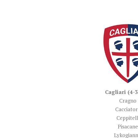
Cagliari (4-3
Cragno
Cacciator
Ceppitell
Pisacane
Lykogiann