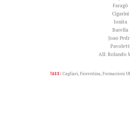
Faragò
Cigarini
Ionita
Barella
Joao Ped
Pavolett
All: Rolando 
Cagliari
,
Fiorentina
,
Formazioni Uff
TAGS: