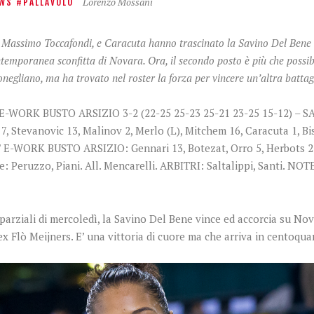
Lorenzo Mossani
WS
PALLAVOLO
 Massimo Toccafondi, e Caracuta hanno trascinato la Savino Del Bene a
temporanea sconfitta di Novara. Ora, il secondo posto è più che possibi
negliano, ma ha trovato nel roster la forza per vincere un’altra battag
WORK BUSTO ARSIZIO 3-2 (22-25 25-23 25-21 23-25 15-12) – 
a 7, Stevanovic 13, Malinov 2, Merlo (L), Mitchem 16, Caracuta 1, B
T E-WORK BUSTO ARSIZIO: Gennari 13, Botezat, Orro 5, Herbots 21,
: Peruzzo, Piani. All. Mencarelli. ARBITRI: Saltalippi, Santi. NOTE 
e parziali di mercoledì, la Savino Del Bene vince ed accorcia su No
x Flò Meijners. E’ una vittoria di cuore ma che arriva in centoqua