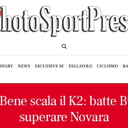
RUGBY
NEWS
ESCLUSIVE SF
PALLAVOLO
CICLISMO
BA
Bene scala il K2: batte B
superare Novara