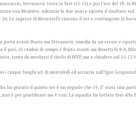
anovaccio, Stevanovic trova la fast (15-13) e poi l’ace del 18-16.Ma
cora con Meijners. Adenizia fa due muri e riporta il risultato sul 
1-24. Le ragazze di Mencarelli vincono il set e costringono la Savi
na porta avanti Busto ma Stevanovic rimedia da un errore e riporta 
 il pari. Al cambio di campo è Busto avanti ma Bosetti fa 8-8, Mi
isiva, tanto da meritarsi il titolo di MVP, ma a chiudere sul 15-12
o i cinque lunghi set di mercoledì ed accorcia sull’Igor Gorgonzo
a ha giocato il quinto set è un segnale che c’è. E’ stata una partit
non è per giustificare ma è così. La squadra ha lottato fino alla f