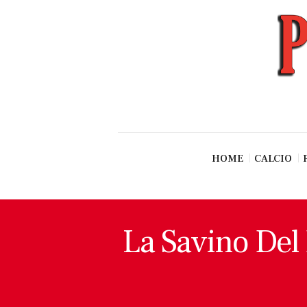
News
Esclusive SF
Pallavolo
Ciclismo
Basket
Vari Sport
HOME
CALCIO
La Savino Del 