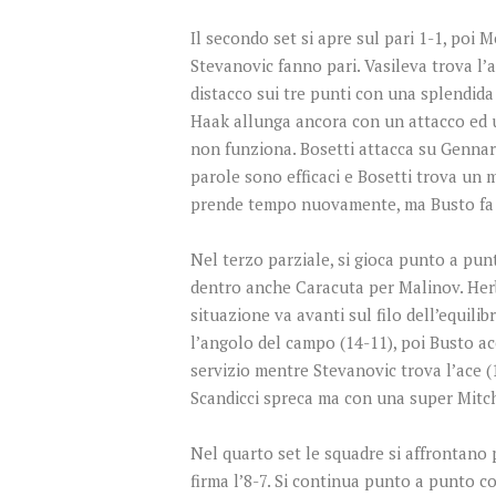
Il secondo set si apre sul pari 1-1, poi 
Stevanovic fanno pari. Vasileva trova l’a
distacco sui tre punti con una splendida 
Haak allunga ancora con un attacco ed u
non funziona. Bosetti attacca su Gennari
parole sono efficaci e Bosetti trova un 
prende tempo nuovamente, ma Busto fa pa
Nel terzo parziale, si gioca punto a pun
dentro anche Caracuta per Malinov. Herbo
situazione va avanti sul filo dell’equil
l’angolo del campo (14-11), poi Busto acc
servizio mentre Stevanovic trova l’ace (
Scandicci spreca ma con una super Mitch
Nel quarto set le squadre si affrontano
firma l’8-7. Si continua punto a punto c