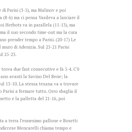
 di Parisi (3-5), ma Malinov e poi
 (8-6) ma ci pensa Vasileva a lasciare il
poi Herbots va in parallela (11-13), ma
ama il suo secondo time-out ma la cura
nno prender tempo a Parisi. (20-17) Le
 muro di Adenizia. Sul 23-21 Parisi
l 25-23.
trova due fast consecutive e fa 5-4. C’è
tano avanti la Savino Del Bene; la
ul 13-10. La stessa texana va a trovare
Parisi a fermare tutto. Orro sbaglia il
etto e la palletta del 21-16, poi
ta a terra l’ennesimo pallone e Bosetti
candiccese Mencarelli chiama tempo e