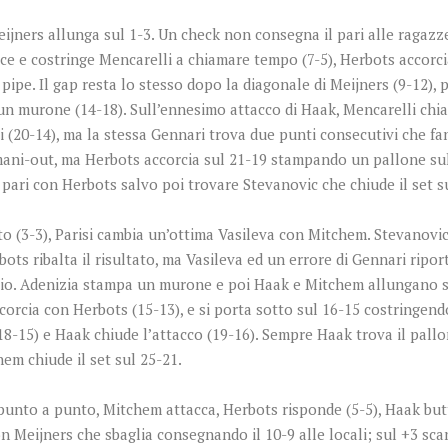
Meijners allunga sul 1-3. Un check non consegna il pari alle ragazze
ce e costringe Mencarelli a chiamare tempo (7-5), Herbots accorcia
pipe. Il gap resta lo stesso dopo la diagonale di Meijners (9-12), 
n murone (14-18). Sull’ennesimo attacco di Haak, Mencarelli chi
 (20-14), ma la stessa Gennari trova due punti consecutivi che fa
mani-out, ma Herbots accorcia sul 21-19 stampando un pallone sul
ri con Herbots salvo poi trovare Stevanovic che chiude il set su
to (3-3), Parisi cambia un’ottima Vasileva con Mitchem. Stevanovic 
ts ribalta il risultato, ma Vasileva ed un errore di Gennari ripor
ibrio. Adenizia stampa un murone e poi Haak e Mitchem allungano s
orcia con Herbots (15-13), e si porta sotto sul 16-15 costringendo 
18-15) e Haak chiude l’attacco (19-16). Sempre Haak trova il pallon
em chiude il set sul 25-21.
 punto a punto, Mitchem attacca, Herbots risponde (5-5), Haak but
on Meijners che sbaglia consegnando il 10-9 alle locali; sul +3 s