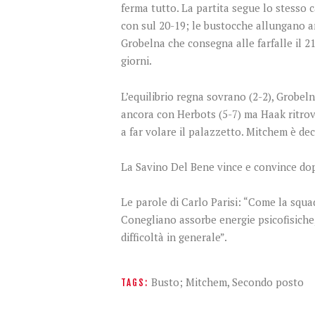
ferma tutto. La partita segue lo stesso c
con sul 20-19; le bustocche allungano an
Grobelna che consegna alle farfalle il 2
giorni.
L’equilibrio regna sovrano (2-2), Grobel
ancora con Herbots (5-7) ma Haak ritrova
a far volare il palazzetto. Mitchem è dec
La Savino Del Bene vince e convince dop
Le parole di Carlo Parisi: “Come la squadr
Conegliano assorbe energie psicofisiche, 
difficoltà in generale”.
Busto; Mitchem
,
Secondo posto
TAGS: