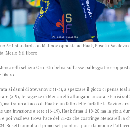
suo 6+1 standard con Malinov opposta ad Haak, Bosetti-Vasileva com
, Merlo è il libero.
encarelli schiera Orro-Grobelna sull’asse palleggiatrice-opposto
 libero.
a ai danni di Stevanovic (1-3), a spezzare il gioco ci pensa Mali
urare (5-9); le ragazze di Mencarelli allungano ancora e Parisi su
, ma tra un attacco di Haak e un fallo delle farfalle la Savino arr
 una invasione a rete (16-19), Haak firma il 18-20 ma la gioia dur
 e poi Vasileva trova l’ace del 21-22 che costringe Mencarelli a c
, Bosetti annulla il primo set point ma poi si fa murare l’attacco