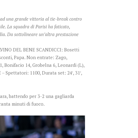
d una grande vittoria al tie-break contro
le. La squadra di Parisi ha faticato,
lia. Da sottolineare un’altra prestazione
SAVINO DEL BENE SCANDICCI: Bosetti
isconti, Papa. Non entrate: Zago,
 Bonifacio 14, Grobelna 6, Leonardi (L),
– Spettatori: 1100, Durata set: 24′, 31′,
vara, battendo per 3-2 una gagliarda
ranta minuti di fuoco.