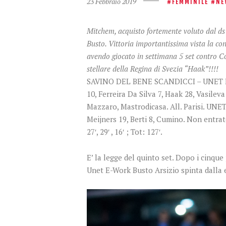
23 Febbraio 2019
FEMMINILE
NE
Mitchem, acquisto fortemente voluto dal ds
Busto. Vittoria importantissima vista la con
avendo giocato in settimana 5 set contro Co
stellare della Regina di Svezia “Haak”!!!!
SAVINO DEL BENE SCANDICCI – UNET E-
10, Ferreira Da Silva 7, Haak 28, Vasilev
Mazzaro, Mastrodicasa. All. Parisi. UNE
Meijners 19, Berti 8, Cumino. Non entrate
27′, 29′ , 16′ ; Tot: 127′.
E’ la legge del quinto set. Dopo i cinqu
Unet E-Work Busto Arsizio spinta dalla e