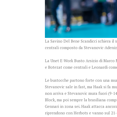
La Savino Del Bene Scandicci schiera il 
centrali composto da Stevanovic-Adenizia
La Unet E-Work Busto Arsizio di Marco M
e Botezat come centrali e Leonardi come
Le bustocche partono forte con una murat
Stevanovic sale in fast, ma Haak si fa m
non arriva e Stevanovic mura fuori (9-14)
Block, ma poi sempre la brasiliana compie
Gennari in zona sei. Haak attacca ancora
riprendono con Herbots e vanno sul 21-24