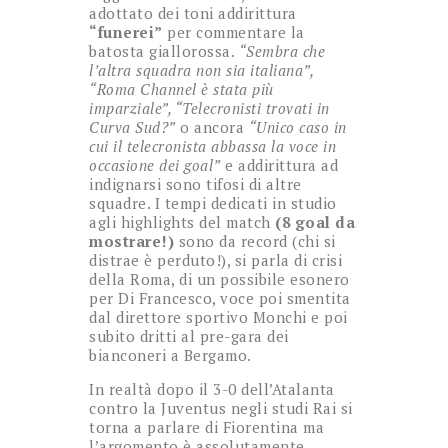
adottato dei toni addirittura
“funerei”
per commentare la
batosta giallorossa.
“Sembra che
l’altra squadra non sia italiana”,
“Roma Channel è stata più
imparziale”, “Telecronisti trovati in
Curva Sud?”
o ancora
“Unico caso in
cui il telecronista abbassa la voce in
occasione dei goal”
e addirittura ad
indignarsi sono tifosi di altre
squadre. I tempi dedicati in studio
agli highlights del match
(8 goal da
mostrare!)
sono da record (chi si
distrae è perduto!), si parla di crisi
della Roma, di un possibile esonero
per Di Francesco, voce poi smentita
dal direttore sportivo Monchi e poi
subito dritti al pre-gara dei
bianconeri a Bergamo.
In realtà dopo il 3-0 dell’Atalanta
contro la Juventus negli studi Rai si
torna a parlare di Fiorentina ma
l’argomento è assolutamente