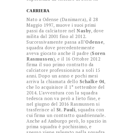
CARRIERA
Nato a Odense (Danimarca), il 28
Maggio 1997, muove i suoi primi
passi da calciatore nel
Nasby
, dove
milita dal 2001 fino al 2012.
Successivamente passa all’
Odense
,
squadra dove precedentemente
aveva giocato anche il padre (
Soren
Rasmussen
), e il 16 Ottobre 2012
firma il suo primo contratto da
calciatore professionista a soli 15
anni. Dopo un anno e pochi mesi
arriva la chiamata dello
Schalke 04
,
che lo acquisisce il 1° settembre del
2014. L’avventura con la squadra
tedesca non va però a lieto fine, e
nel giugno del 2016 Rasmussen si
trasferisce al
St. Pauli
, squadra con
cui firma un contratto quadriennale.
Anche ad Amburgo però, lo spazio in
prima squadra è pochissimo, e
spesso viene relegato nella squadra