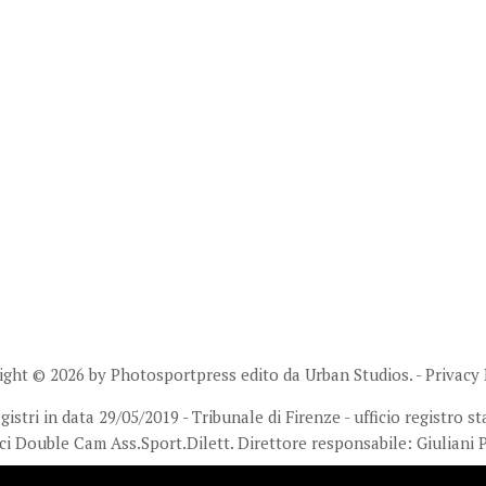
ight © 2026 by Photosportpress edito da
Urban Studios.
-
Privacy 
stri in data 29/05/2019 - Tribunale di Firenze - ufficio registro 
ci Double Cam Ass.Sport.Dilett. Direttore responsabile: Giuliani 
E-mail: photosportpress.it@gmail.com