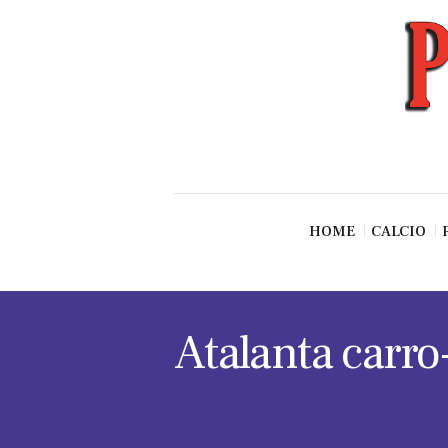
News
Esclusive SF
Pallavolo
Ciclismo
Basket
Vari Sport
HOME
CALCIO
Atalanta carro